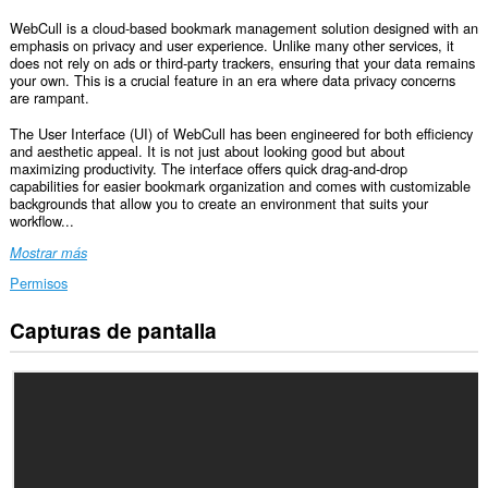
WebCull is a cloud-based bookmark management solution designed with an
emphasis on privacy and user experience. Unlike many other services, it
does not rely on ads or third-party trackers, ensuring that your data remains
your own. This is a crucial feature in an era where data privacy concerns
are rampant.
The User Interface (UI) of WebCull has been engineered for both efficiency
and aesthetic appeal. It is not just about looking good but about
maximizing productivity. The interface offers quick drag-and-drop
capabilities for easier bookmark organization and comes with customizable
backgrounds that allow you to create an environment that suits your
workflow...
Mostrar más
Permisos
Capturas de pantalla
Esta
extensión
puede
acceder
a
tus
datos
en
algunos
sitios