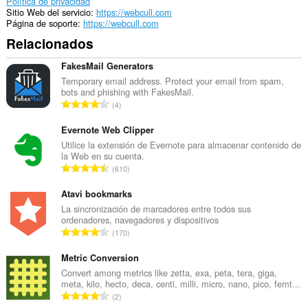
Política de privacidad
Sitio Web del servicio
https://webcull.com
Página de soporte
https://webcull.com
Relacionados
FakesMail Generators
Temporary email address. Protect your email from spam,
bots and phishing with FakesMail.
N
4
ú
m
Evernote Web Clipper
e
Utilice la extensión de Evernote para almacenar contenido de
la Web en su cuenta.
r
N
610
o
ú
t
m
Atavi bookmarks
o
e
La sincronización de marcadores entre todos sus
t
ordenadores, navegadores y dispositivos
r
a
N
170
o
l
ú
t
d
m
Metric Conversion
o
e
e
Convert among metrics like zetta, exa, peta, tera, giga,
t
p
meta, kilo, hecto, deca, centi, milli, micro, nano, pico, femt...
r
a
N
u
2
o
l