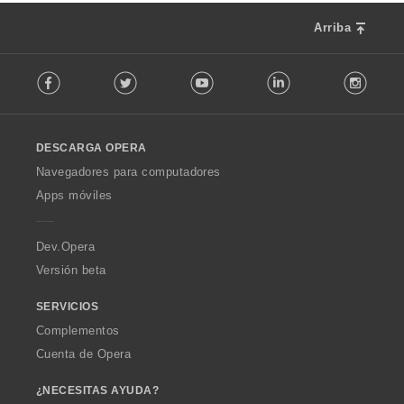
c
s
i
:
Arriba
o
n
F
e
Facebook
Twitter
Youtube
LinkedIn
Instag
o
s
l
:
l
o
DESCARGA OPERA
w
O
Navegadores para computadores
p
Apps móviles
e
r
a
Dev.Opera
Versión beta
SERVICIOS
Complementos
Cuenta de Opera
¿NECESITAS AYUDA?