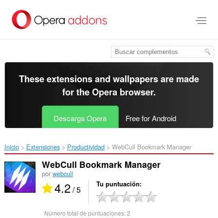
Saltar
al
contenido
principal
These extensions and wallpapers are made
for the
Opera browser
.
Descarga Opera
Free for Android
Inicio
Extensiones
Productividad
WebCull Bookmark Manager‎
WebCull Bookmark Manager
por
webcull
4.2
Tu puntuación
/ 5
Número total de puntuaciones:
2