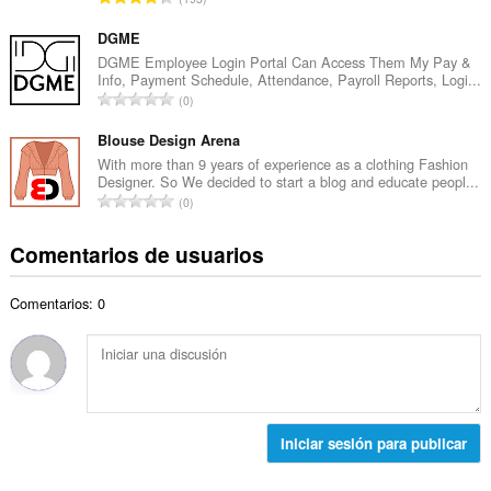
o
l
ú
t
d
m
DGME
o
e
e
DGME Employee Login Portal Can Access Them My Pay &
t
p
Info, Payment Schedule, Attendance, Payroll Reports, Logi...
r
a
N
u
0
o
l
ú
n
t
d
m
Blouse Design Arena
t
o
e
e
u
With more than 9 years of experience as a clothing Fashion
t
p
Designer. So We decided to start a blog and educate peopl...
r
a
a
N
u
0
o
c
l
ú
n
t
i
d
m
t
Comentarios de usuarios
o
o
e
e
u
t
n
p
r
a
a
e
u
Comentarios: 0
o
c
l
s
n
t
i
d
:
t
o
o
e
u
t
n
p
a
a
e
u
c
l
s
n
i
d
:
Iniciar sesión para publicar
t
o
e
u
n
p