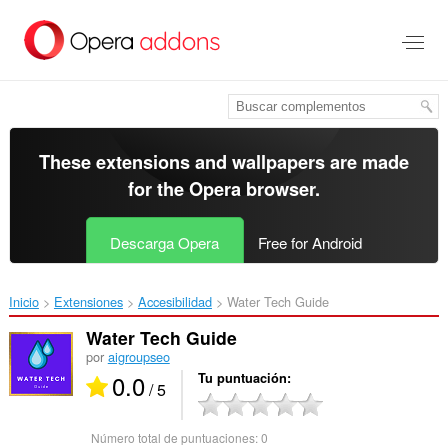
Saltar
al
contenido
principal
These extensions and wallpapers are made
for the
Opera browser
.
Descarga Opera
Free for Android
Inicio
Extensiones
Accesibilidad
Water Tech Guide‎
Water Tech Guide
por
aigroupseo
0.0
Tu puntuación
/ 5
Número total de puntuaciones:
0