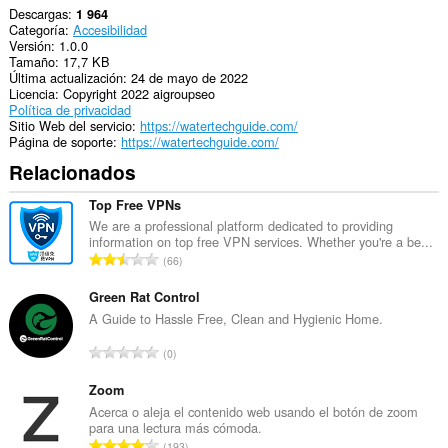
Descargas
1 964
Categoría
Accesibilidad
Versión
1.0.0
Tamaño
17,7 KB
Última actualización
24 de mayo de 2022
Licencia
Copyright 2022 aigroupseo
Política de privacidad
Sitio Web del servicio
https://watertechguide.com/
Página de soporte
https://watertechguide.com/
Relacionados
Top Free VPNs
We are a professional platform dedicated to providing
information on top free VPN services. Whether you're a be...
N
66
ú
m
Green Rat Control
e
A Guide to Hassle Free, Clean and Hygienic Home.
r
N
0
o
ú
t
m
Zoom
o
e
Acerca o aleja el contenido web usando el botón de zoom
t
para una lectura más cómoda.
r
a
N
193