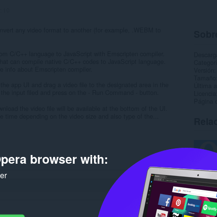
:
10
onvert any video format to another (for example, .WEBM to
Sobre
from C/C++ language to JavaScript with Emscripten compiler.
Descarg
that can compile native C/C++ codes to JavaScript language.
Categor
e info about Emscripten compiler.
Versión
Tamaño
 the app UI and drag a video file to the designated area in the
Última a
he input filed and press on the - Run Command - button.
Licencia
Página 
nload the video file will be available at the bottom of the UI.
 time depending on the video size and also type of the...
Rela
pera browser with:
ker