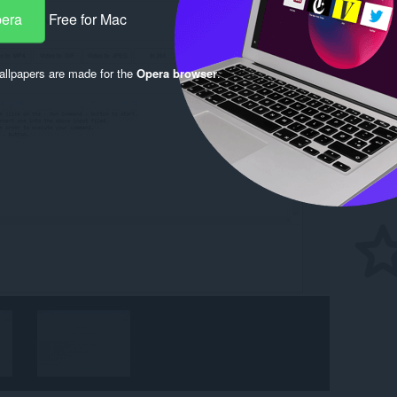
pera
Free for Mac
llpapers are made for the
Opera browser
.