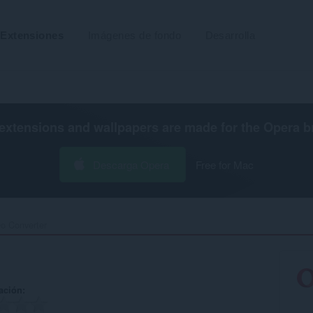
Extensiones
Imágenes de fondo
Desarrolla
extensions and wallpapers are made for the
Opera b
Descarga Opera
Free for Mac
o Converter‎
ación