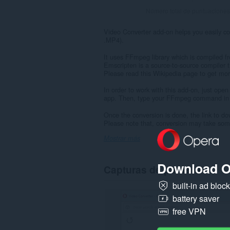
Número total de puntuaciones
Video Converter add-on helps you easily c
.MP4).
It uses FFmpeg library which is compiled 
Emscripten is a source-to-source compiler 
Please read this Wikipedia page to get mor
In order to work with this add-on, just open
app. Then, type your FFmpeg command in t
Once the conversion is done, the link to dow
Please note that, conversion may take some
Mostrar más
Download O
Capturas de pantalla
built-in ad bloc
battery saver
free VPN