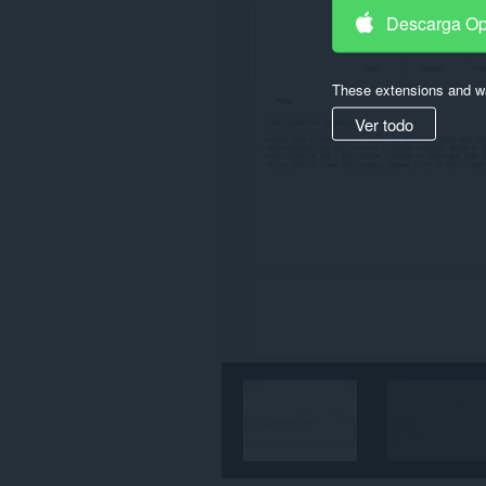
Descarga O
These extensions and wa
Ver todo