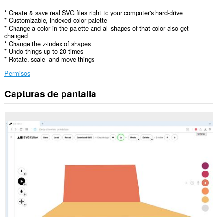
* Create & save real SVG files right to your computer's hard-drive
* Customizable, indexed color palette
* Change a color in the palette and all shapes of that color also get
changed
* Change the z-index of shapes
* Undo things up to 20 times
* Rotate, scale, and move things
Permisos
Capturas de pantalla
Esta
extensión
puede
acceder
a
tus
pestañas
y
tu
actividad
de
navegación.