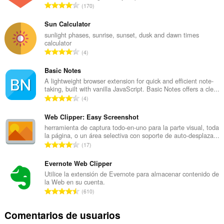
N
170
ú
m
Sun Calculator
e
sunlight phases, sunrise, sunset, dusk and dawn times
calculator
r
N
4
o
ú
t
m
Basic Notes
o
e
A lightweight browser extension for quick and efficient note-
t
taking, built with vanilla JavaScript. Basic Notes offers a cle...
r
a
N
4
o
l
ú
t
d
m
Web Clipper: Easy Screenshot
o
e
e
herramienta de captura todo-en-uno para la parte visual, toda
t
p
la página, o un área selectiva con soporte de auto-desplaza...
r
a
N
u
17
o
l
ú
n
t
d
m
Evernote Web Clipper
t
o
e
e
u
Utilice la extensión de Evernote para almacenar contenido de
t
p
la Web en su cuenta.
r
a
a
N
u
610
o
c
l
ú
n
t
i
d
m
t
Comentarios de usuarios
o
o
e
e
u
t