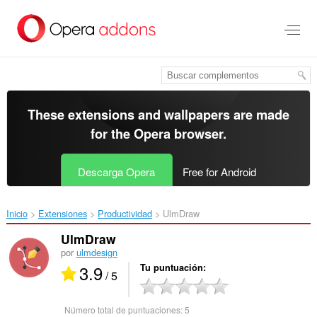
Saltar
al
contenido
principal
These extensions and wallpapers are made
for the
Opera browser
.
Descarga Opera
Free for Android
Inicio
Extensiones
Productividad
UlmDraw‎
UlmDraw
por
ulmdesign
3.9
Tu puntuación
/ 5
Número total de puntuaciones:
5