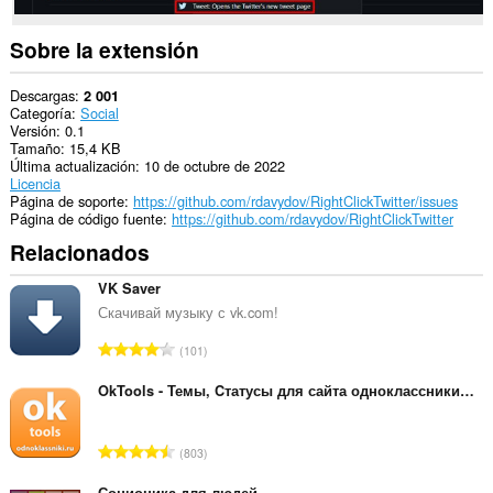
Sobre la extensión
Descargas
2 001
Categoría
Social
Versión
0.1
Tamaño
15,4 KB
Última actualización
10 de octubre de 2022
Licencia
Página de soporte
https://github.com/rdavydov/RightClickTwitter/issues
Página de código fuente
https://github.com/rdavydov/RightClickTwitter
Relacionados
VK Saver
Скачивай музыку с vk.com!
N
101
ú
m
OkTools - Темы, Cтатусы для сайта одноклассники.ру
e
r
N
803
o
ú
t
Соционика для людей