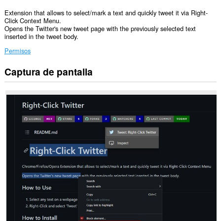
Extension that allows to select/mark a text and quickly tweet it via Right-
Click Context Menu.
Opens the Twitter's new tweet page with the previously selected text
inserted in the tweet body.
Permisos
Captura de pantalla
Esta
extensión
puede
acceder
a
tus
datos
en
algunos
sitios
Web.