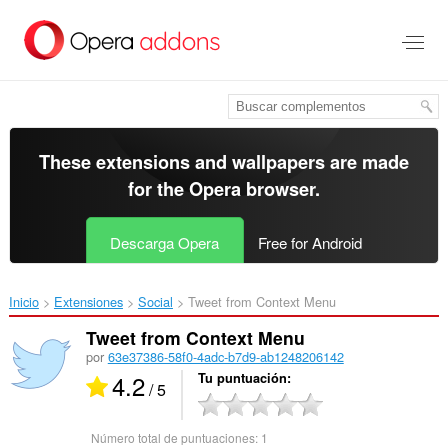
Saltar
al
contenido
principal
These extensions and wallpapers are made
for the
Opera browser
.
Descarga Opera
Free for Android
Inicio
Extensiones
Social
Tweet from Context Menu‎
Tweet from Context Menu
por
63e37386-58f0-4adc-b7d9-ab1248206142
4.2
Tu puntuación
/ 5
Número total de puntuaciones:
1