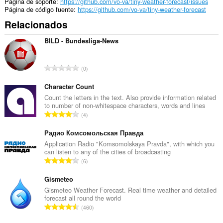
Página de soporte
https://github.com/vo-va/tiny-weather-forecast/issues
Página de código fuente
https://github.com/vo-va/tiny-weather-forecast
Relacionados
BILD - Bundesliga-News
N
0
ú
m
Character Count
e
Count the letters in the text. Also provide information related
to number of non-whitespace characters, words and lines
r
N
4
o
ú
t
m
Радио Комсомольская Правда
o
e
Application Radio "Komsomolskaya Pravda", with which you
t
can listen to any of the cities of broadcasting
r
a
N
6
o
l
ú
t
d
m
Gismeteo
o
e
e
Gismeteo Weather Forecast. Real time weather and detailed
t
p
forecast all round the world
r
a
N
u
460
o
l
ú
n
t