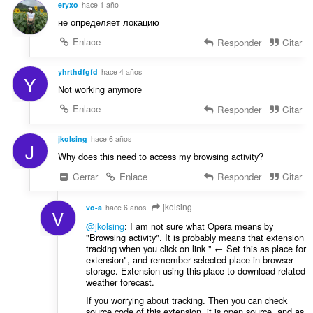
eryxo
hace 1 año
i
:
o
не определяет локацию
n
Enlace
Responder
Citar
e
s
yhrthdfgfd
hace 4 años
:
Y
Not working anymore
Enlace
Responder
Citar
jkolsing
hace 6 años
J
Why does this need to access my browsing activity?
Cerrar
Enlace
Responder
Citar
jkolsing
vo-a
hace 6 años
V
@jkolsing
: I am not sure what Opera means by
"Browsing activity". It is probably means that extension
tracking when you click on link " ← Set this as place for
extension", and remember selected place in browser
storage. Extension using this place to download related
weather forecast.
If you worrying about tracking. Then you can check
source code of this extension, it is open source, and as