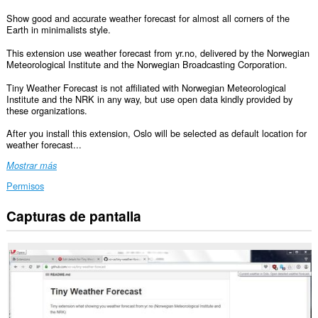
Show good and accurate weather forecast for almost all corners of the
Earth in minimalists style.
This extension use weather forecast from yr.no, delivered by the Norwegian
Meteorological Institute and the Norwegian Broadcasting Corporation.
Tiny Weather Forecast is not affiliated with Norwegian Meteorological
Institute and the NRK in any way, but use open data kindly provided by
these organizations.
After you install this extension, Oslo will be selected as default location for
weather forecast...
Mostrar más
Permisos
Capturas de pantalla
Esta
extensión
puede
acceder
a
tus
datos
en
algunos