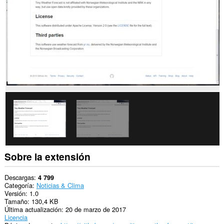
sitios
Web.
Esta
extensión
puede
acceder
a
tus
pestañas
y
tu
actividad
de
navegación.
Sobre la extensión
Descargas
4 799
Categoría
Noticias & Clima
Versión
1.0
Tamaño
130,4 KB
Última actualización
20 de marzo de 2017
Licencia