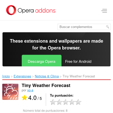
Saltar
al
contenido
principal
These extensions and wallpapers are made
for the
Opera browser
.
Descarga Opera
Free for Android
Inicio
Extensiones
Noticias & Clima
Tiny Weather Forecast‎
Tiny Weather Forecast
por
vo-a
4.0
Tu puntuación
/ 5
Número total de puntuaciones:
8