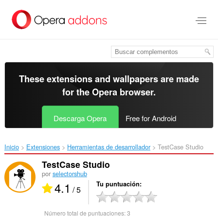
Saltar
al
contenido
principal
These extensions and wallpapers are made
for the
Opera browser
.
Descarga Opera
Free for Android
Inicio
Extensiones
Herramientas de desarrollador
TestCase Studio‎
TestCase Studio
por
selectorshub
4.1
Tu puntuación
/ 5
Número total de puntuaciones:
3