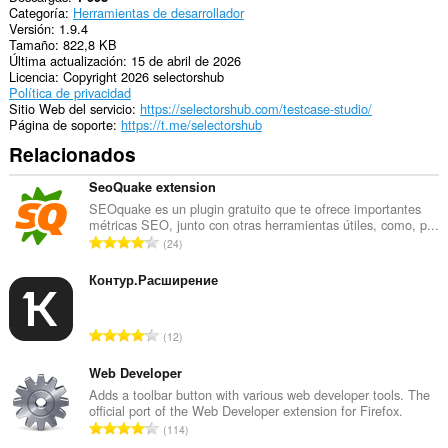
Categoría
Herramientas de desarrollador
actividad
Versión
1.9.4
de
Tamaño
822,8 KB
navegación.
Última actualización
15 de abril de 2026
Licencia
Copyright 2026 selectorshub
Política de privacidad
Sitio Web del servicio
https://selectorshub.com/testcase-studio/
Página de soporte
https://t.me/selectorshub
Relacionados
SeoQuake extension
SEOquake es un plugin gratuito que te ofrece importantes
métricas SEO, junto con otras herramientas útiles, como, p...
N
24
ú
m
Контур.Расширение
e
r
N
12
o
ú
t
m
Web Developer
o
e
Adds a toolbar button with various web developer tools. The
t
official port of the Web Developer extension for Firefox.
r
a
N
114
o
l
ú