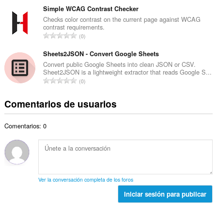
t
d
m
Simple WCAG Contrast Checker
o
e
e
Checks color contrast on the current page against WCAG
t
p
contrast requirements.
r
a
N
u
0
o
l
ú
n
t
d
m
Sheets2JSON - Convert Google Sheets
t
o
e
e
u
Convert public Google Sheets into clean JSON or CSV.
t
p
Sheet2JSON is a lightweight extractor that reads Google S...
r
a
a
N
u
0
o
c
l
ú
n
t
i
d
m
t
Comentarios de usuarios
o
o
e
e
u
t
n
p
r
a
a
e
u
Comentarios: 0
o
c
l
s
n
t
i
d
:
t
o
o
e
u
t
n
p
a
a
e
u
c
l
s
n
Ver la conversación completa de los foros
i
d
:
t
o
Iniciar sesión para publicar
e
u
n
p
a
e
u