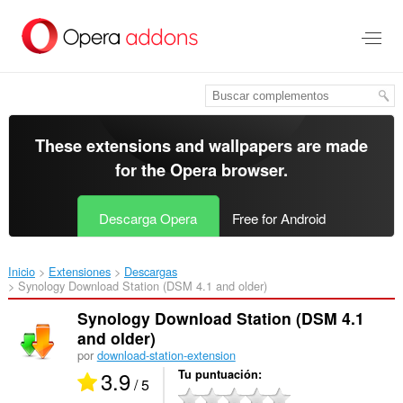
Saltar
al
contenido
principal
These extensions and wallpapers are made
for the
Opera browser
.
Descarga Opera
Free for Android
Inicio
Extensiones
Descargas
Synology Download Station (DSM 4.1 and older)‎
Synology Download Station (DSM 4.1
and older)
por
download-station-extension
3.9
Tu puntuación
/ 5