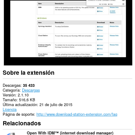
en
algunos
sitios
Web.
This
extension
can
create
rich
notifications
and
display
them
to
Sobre la extensión
you
in
the
Descargas
35 433
system
Categoría
Descargas
tray.
Versión
2.1.10
Tamaño
516,6 KB
Esta
Última actualización
21 de julio de 2015
extensión
Licencia
puede
Página de soporte
http://www.download-station-extension.com/faq
acceder
Relacionados
a
tus
pestañas
Open With IDM™ (internet download manager)