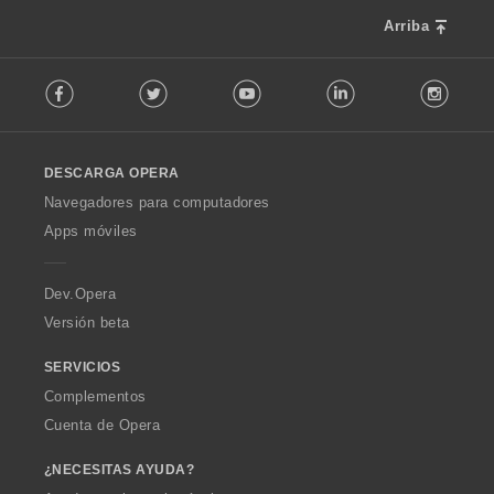
s
:
Arriba
F
Facebook
Twitter
Youtube
LinkedIn
Instag
o
l
l
o
DESCARGA OPERA
w
O
Navegadores para computadores
p
Apps móviles
e
r
a
Dev.Opera
Versión beta
SERVICIOS
Complementos
Cuenta de Opera
¿NECESITAS AYUDA?