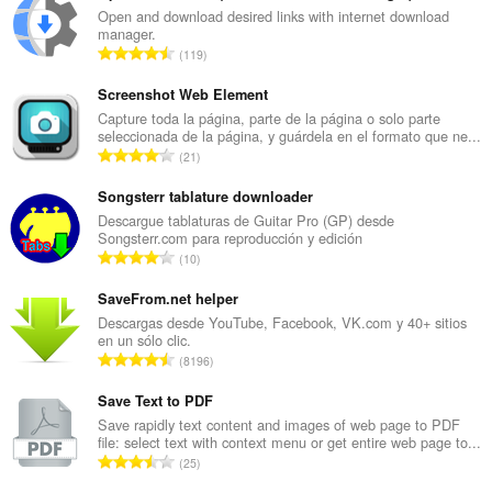
y
Open and download desired links with internet download
tu
manager.
actividad
N
119
de
ú
navegación.
m
Screenshot Web Element
e
Capture toda la página, parte de la página o solo parte
seleccionada de la página, y guárdela en el formato que ne...
r
N
21
o
ú
t
m
Songsterr tablature downloader
o
e
Descargue tablaturas de Guitar Pro (GP) desde
t
Songsterr.com para reproducción y edición
r
a
N
10
o
l
ú
t
d
m
SaveFrom.net helper
o
e
e
Descargas desde YouTube, Facebook, VK.com y 40+ sitios
t
p
en un sólo clic.
r
a
N
u
8196
o
l
ú
n
t
d
m
Save Text to PDF
t
o
e
e
u
Save rapidly text content and images of web page to PDF
t
p
file: select text with context menu or get entire web page to...
r
a
a
N
u
25
o
c
l
ú
n
t
i