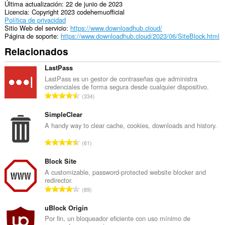
Última actualización
22 de junio de 2023
Licencia
Copyright 2023 codehemuofficial
Política de privacidad
Sitio Web del servicio
https://www.downloadhub.cloud/
Página de soporte
https://www.downloadhub.cloud/2023/06/SiteBlock.html
Relacionados
LastPass
LastPass es un gestor de contraseñas que administra
credenciales de forma segura desde cualquier dispositivo.
N
334
ú
m
SimpleClear
e
A handy way to clear cache, cookies, downloads and history.
r
N
61
o
ú
t
m
Block Site
o
e
A customizable, password-protected website blocker and
t
redirector.
r
a
N
89
o
l
ú
t
d
m
uBlock Origin
o
e
e
Por fin, un bloqueador eficiente con uso mínimo de
t