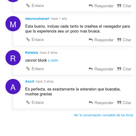
u
n
Enlace
Responder
Citar
a
e
c
s
maurooyhanart
hace 1 año
i
M
:
o
Esta bueno, incluso cada tanto te crashea el navegador para
que la experiencia sea un poco mas brusca.
n
e
Enlace
Responder
Citar
s
:
Rafalols
hace 2 años
R
cannot block
x.com
Enlace
Responder
Citar
Axcrii
hace 3 años
A
Es perfecta, es exactamente la extension que buscaba,
muchas gracias
Enlace
Responder
Citar
Ver la conversación completa de los foros