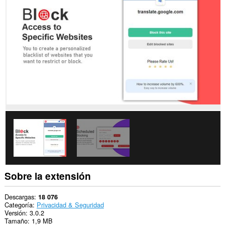
en
todos
los
sitios
Web.
Esta
extensión
puede
acceder
a
tus
pestañas
y
tu
actividad
de
navegación.
Sobre la extensión
Descargas
18 076
Categoría
Privacidad & Seguridad
Versión
3.0.2
Tamaño
1,9 MB