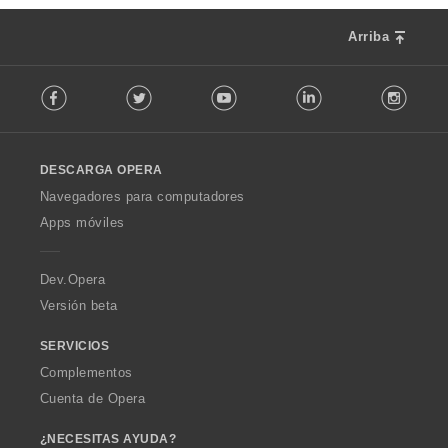
Arriba
F
Facebook
Twitter
Youtube
LinkedIn
Instag
o
l
l
o
DESCARGA OPERA
w
O
Navegadores para computadores
p
Apps móviles
e
r
a
Dev.Opera
Versión beta
SERVICIOS
Complementos
Cuenta de Opera
¿NECESITAS AYUDA?