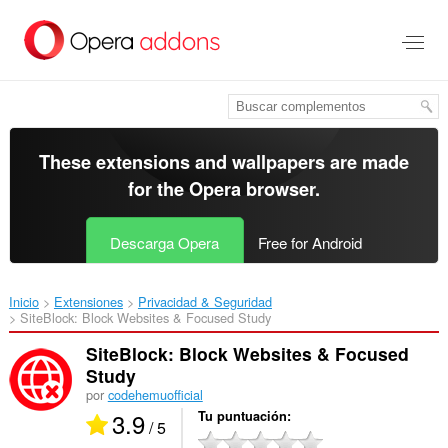
Saltar
al
contenido
principal
These extensions and wallpapers are made
for the
Opera browser
.
Descarga Opera
Free for Android
Inicio
Extensiones
Privacidad & Seguridad
SiteBlock: Block Websites & Focused Study‎
SiteBlock: Block Websites & Focused
Study
por
codehemuofficial
3.9
Tu puntuación
/ 5