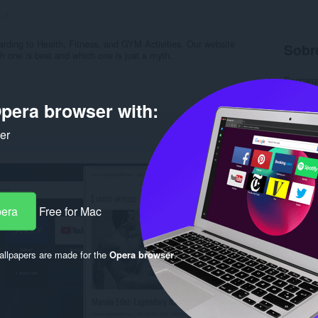
:
1
garding to Health, Fitness, and GYM Activities. Our website
Sobre
h one is best and which one is just a myth.
Descarg
Categor
Versión
pera browser with:
Tamaño
Última a
ker
Licencia
Política
Sitio We
Página 
Rela
pera
Free for Mac
llpapers are made for the
Opera browser
.