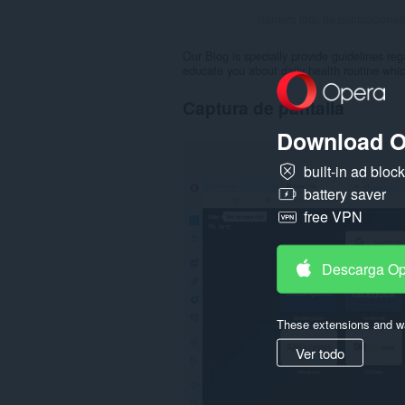
Número total de puntuaciones
Our Blog is specially provide guidelines re
educate you about daily health routine whic
Captura de pantalla
Download O
built-in ad bloc
battery saver
free VPN
Descarga O
These extensions and wa
Ver todo