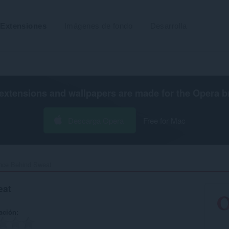
Extensiones
Imágenes de fondo
Desarrolla
extensions and wallpapers are made for the
Opera b
Descarga Opera
Free for Mac
nce Behind Sweat‎
eat
ación