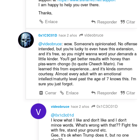
I am happy to help you over there.
Thanks,
Enlace
Responder
Citar
videobruce
0x1C3C01D
hace 2 años
@videobruce
: wow. Someone's opinionated. No offense
intended, but you're lucky to even have this extension,
and it's free, so you might wanna word your
a
demands
little kinder. You'll get better results with honey than
piss-warm chongo (to quote Cheech Marin). I've
learned this from experience...and it's kinda common
courtesy. Almost every adult with an emotional
intellect/maturity level past the age of 7 knows this. I'm
sure you just forgot.
Cerrar
Enlace
Responder
Citar
0x1C3C01D
videobruce
hace 2 años
V
@0x1c3c01d
I know what I like and don't like and I don't
mince words. What's wrong with that?? Fight fire
with fire, stand your ground etc.
Gee, it's ok when Trump does it, but no one
else??