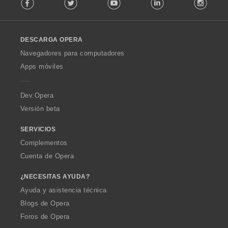
Facebook
Twitter
Youtube
LinkedIn
Instag
o
l
l
o
DESCARGA OPERA
w
O
Navegadores para computadores
p
Apps móviles
e
r
a
Dev.Opera
Versión beta
SERVICIOS
Complementos
Cuenta de Opera
¿NECESITAS AYUDA?
Ayuda y asistencia técnica
Blogs de Opera
Foros de Opera