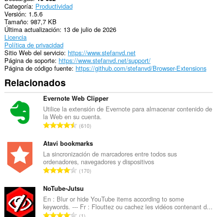
Categoría
Productividad
the
Versión
1.5.6
clipboard.
Tamaño
987,7 KB
Última actualización
13 de julio de 2026
Esta
Licencia
extensión
Política de privacidad
puede
Sitio Web del servicio
https://www.stefanvd.net
acceder
Página de soporte
https://www.stefanvd.net/support/
a
Página de código fuente
https://github.com/stefanvd/Browser-Extensions
tus
pestañas
Relacionados
y
tu
Evernote Web Clipper
actividad
de
Utilice la extensión de Evernote para almacenar contenido de
navegación.
la Web en su cuenta.
N
610
ú
m
Atavi bookmarks
e
La sincronización de marcadores entre todos sus
ordenadores, navegadores y dispositivos
r
N
170
o
ú
t
m
NoTube-Jutsu
o
e
En : Blur or hide YouTube items according to some
t
keywords. --- Fr : Flouttez ou cachez les vidéos contenant d...
r
a
N
1