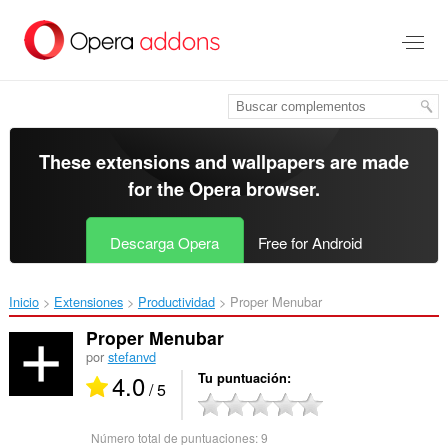
Saltar
al
contenido
principal
These extensions and wallpapers are made
for the
Opera browser
.
Descarga Opera
Free for Android
Inicio
Extensiones
Productividad
Proper Menubar‎
Proper Menubar
por
stefanvd
4.0
Tu puntuación
/ 5
Número total de puntuaciones:
9