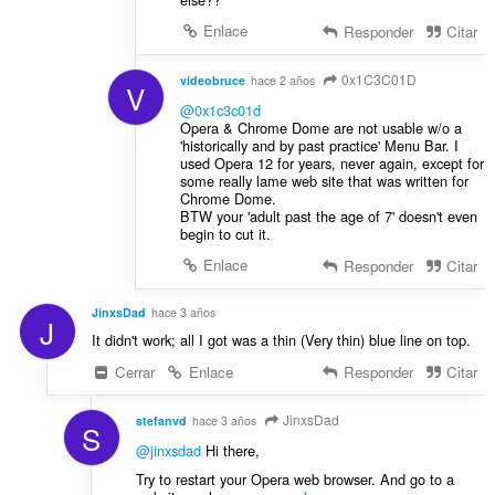
Enlace
Responder
Citar
0x1C3C01D
videobruce
hace 2 años
V
@0x1c3c01d
Opera & Chrome Dome are not usable w/o a
'historically and by past practice' Menu Bar. I
used Opera 12 for years, never again, except for
some really lame web site that was written for
Chrome Dome.
BTW your 'adult past the age of 7' doesn't even
begin to cut it.
Enlace
Responder
Citar
JinxsDad
hace 3 años
J
It didn't work; all I got was a thin (Very thin) blue line on top.
Cerrar
Enlace
Responder
Citar
JinxsDad
stefanvd
hace 3 años
S
@jinxsdad
Hi there,
Try to restart your Opera web browser. And go to a