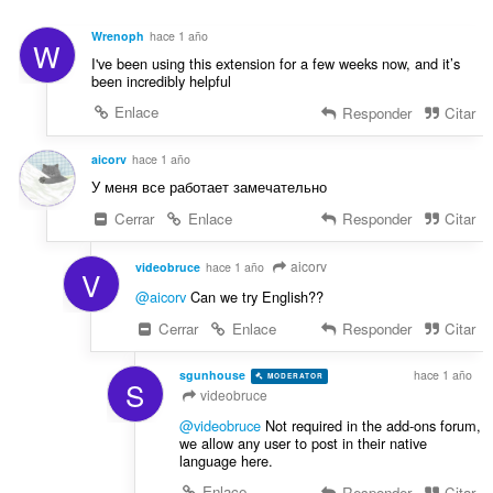
a
e
u
c
s
n
Wrenoph
hace 1 año
i
W
:
t
I've been using this extension for a few weeks now, and it’s
o
u
been incredibly helpful
n
a
e
Enlace
Responder
Citar
c
s
i
:
aicorv
hace 1 año
o
У меня все работает замечательно
n
e
Cerrar
Enlace
Responder
Citar
s
:
aicorv
videobruce
hace 1 año
V
@aicorv
Can we try English??
Cerrar
Enlace
Responder
Citar
sgunhouse
hace 1 año
MODERATOR
VOLUNTEER
S
videobruce
@videobruce
Not required in the add-ons forum,
we allow any user to post in their native
language here.
Enlace
Responder
Citar