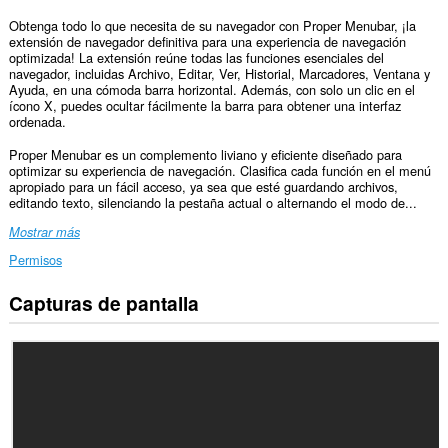
Obtenga todo lo que necesita de su navegador con Proper Menubar, ¡la
extensión de navegador definitiva para una experiencia de navegación
optimizada! La extensión reúne todas las funciones esenciales del
navegador, incluidas Archivo, Editar, Ver, Historial, Marcadores, Ventana y
Ayuda, en una cómoda barra horizontal. Además, con solo un clic en el
ícono X, puedes ocultar fácilmente la barra para obtener una interfaz
ordenada.
Proper Menubar es un complemento liviano y eficiente diseñado para
optimizar su experiencia de navegación. Clasifica cada función en el menú
apropiado para un fácil acceso, ya sea que esté guardando archivos,
editando texto, silenciando la pestaña actual o alternando el modo de...
Mostrar más
Permisos
Capturas de pantalla
Esta
extensión
puede
acceder
a
tus
datos
en
todos
los