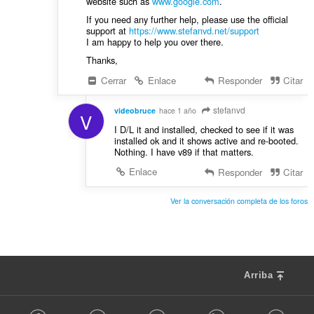
website such as
www.google.com
.
If you need any further help, please use the official
support at
https://www.stefanvd.net/support
I am happy to help you over there.
Thanks,
Cerrar
Enlace
Responder
Citar
stefanvd
videobruce
hace 1 año
V
I D/L it and installed, checked to see if it was
installed ok and it shows active and re-booted.
Nothing. I have v89 if that matters.
Enlace
Responder
Citar
Ver la conversación completa de los foros
Arriba
F