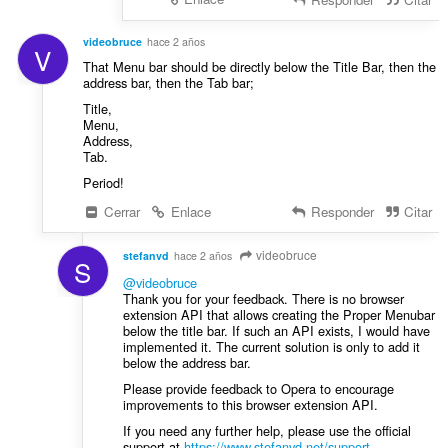
videobruce
hace 2 años
V
That Menu bar should be directly below the Title Bar, then the
address bar, then the Tab bar;
Title,
Menu,
Address,
Tab.
Period!
Cerrar
Enlace
Responder
Citar
videobruce
stefanvd
hace 2 años
S
@videobruce
Thank you for your feedback. There is no browser
extension API that allows creating the Proper Menubar
below the title bar. If such an API exists, I would have
implemented it. The current solution is only to add it
below the address bar.
Please provide feedback to Opera to encourage
improvements to this browser extension API.
If you need any further help, please use the official
support at
https://www.stefanvd.net/support