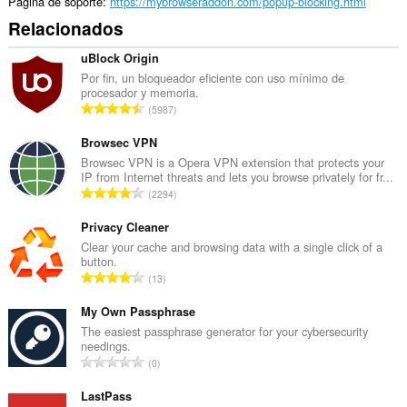
Página de soporte
https://mybrowseraddon.com/popup-blocking.html
Relacionados
uBlock Origin
Por fin, un bloqueador eficiente con uso mínimo de
procesador y memoria.
N
5987
ú
m
Browsec VPN
e
Browsec VPN is a Opera VPN extension that protects your
IP from Internet threats and lets you browse privately for fr...
r
N
2294
o
ú
t
m
Privacy Cleaner
o
e
Clear your cache and browsing data with a single click of a
t
button.
r
a
N
13
o
l
ú
t
d
m
My Own Passphrase
o
e
e
The easiest passphrase generator for your cybersecurity
t
p
needings.
r
a
N
u
0
o
l
ú
n
t
d
m
LastPass
t
o