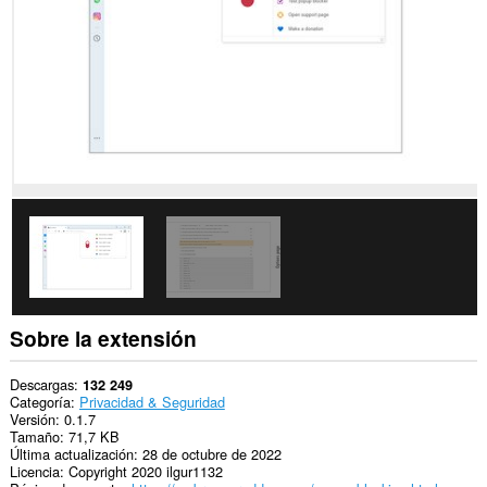
sitios
Web.
This
extension
can
create
rich
notifications
and
display
them
to
you
in
the
system
tray.
Sobre la extensión
Descargas
132 249
Categoría
Privacidad & Seguridad
Versión
0.1.7
Tamaño
71,7 KB
Última actualización
28 de octubre de 2022
Licencia
Copyright 2020 ilgur1132