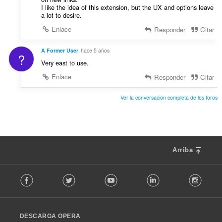
:
o
I like the idea of this extension, but the UX and options leave
a lot to desire.
n
e
Enlace
Responder
Citar
s
:
A Former User
hace 5 años
?
Very east to use.
Enlace
Responder
Citar
Ver la conversación completa de los foros
Arriba
F
Facebook
Twitter
Youtube
LinkedIn
Instag
o
l
l
o
DESCARGA OPERA
w