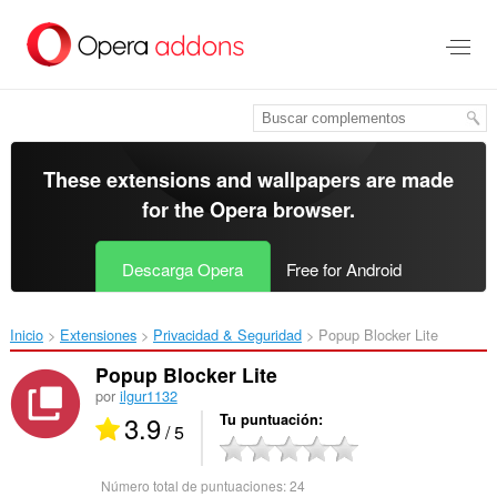
Saltar
al
contenido
principal
These extensions and wallpapers are made
for the
Opera browser
.
Descarga Opera
Free for Android
Inicio
Extensiones
Privacidad & Seguridad
Popup Blocker Lite‎
Popup Blocker Lite
por
ilgur1132
3.9
Tu puntuación
/ 5
Número total de puntuaciones:
24