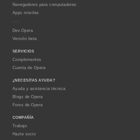
O
Navegadores para computadores
p
Apps móviles
e
r
a
Dev.Opera
Versión beta
SERVICIOS
Complementos
Cuenta de Opera
¿NECESITAS AYUDA?
Ayuda y asistencia técnica
Blogs de Opera
Foros de Opera
COMPAÑÍA
Trabajo
Hazte socio