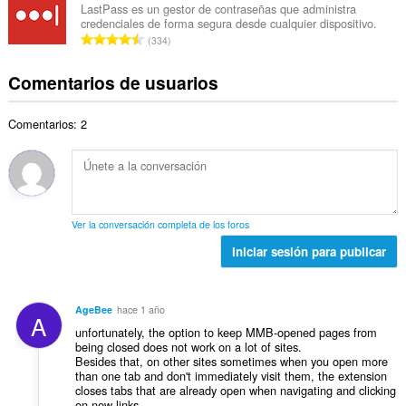
e
e
u
LastPass es un gestor de contraseñas que administra
t
p
credenciales de forma segura desde cualquier dispositivo.
r
a
a
N
u
334
o
c
l
ú
n
t
i
d
m
t
Comentarios de usuarios
o
o
e
e
u
t
n
p
r
a
a
e
u
Comentarios: 2
o
c
l
s
n
t
i
d
:
t
o
o
e
u
t
n
p
a
a
e
u
c
l
s
n
Ver la conversación completa de los foros
i
d
:
t
o
Iniciar sesión para publicar
e
u
n
p
a
e
u
c
s
n
AgeBee
hace 1 año
i
A
:
t
unfortunately, the option to keep MMB-opened pages from
o
u
being closed does not work on a lot of sites.
n
Besides that, on other sites sometimes when you open more
a
e
than one tab and don't immediately visit them, the extension
c
s
closes tabs that are already open when navigating and clicking
i
on new links.