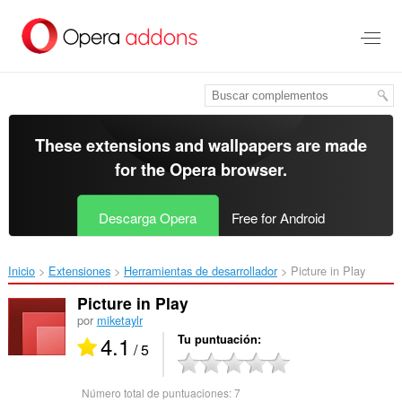
Saltar
al
contenido
principal
These extensions and wallpapers are made
for the
Opera browser
.
Descarga Opera
Free for Android
Inicio
Extensiones
Herramientas de desarrollador
Picture in Play‎
Picture in Play
por
miketaylr
4.1
Tu puntuación
/ 5
Número total de puntuaciones:
7