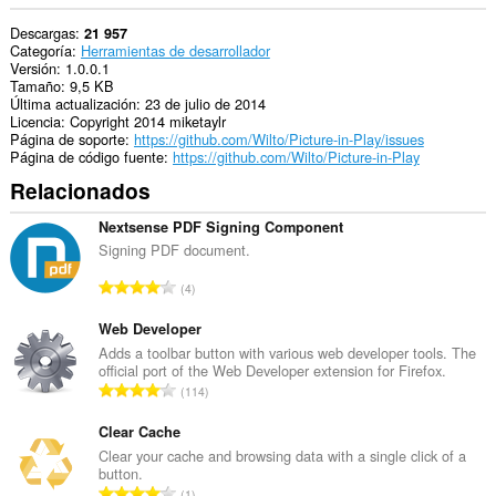
Descargas
21 957
Categoría
Herramientas de desarrollador
Versión
1.0.0.1
Tamaño
9,5 KB
Última actualización
23 de julio de 2014
Licencia
Copyright 2014 miketaylr
Página de soporte
https://github.com/Wilto/Picture-in-Play/issues
Página de código fuente
https://github.com/Wilto/Picture-in-Play
Relacionados
Nextsense PDF Signing Component
Signing PDF document.
N
4
ú
m
Web Developer
e
Adds a toolbar button with various web developer tools. The
official port of the Web Developer extension for Firefox.
r
N
114
o
ú
t
m
Clear Cache
o
e
Clear your cache and browsing data with a single click of a
t
button.
r
a
N
1