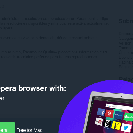
:
2
 administrar la resolución de reproducción en Paramount+. Elige
Sobre
 las resoluciones disponibles y mira cuál está activa actualmente,
 ligera.
Descarg
s y eventos en vivo bajo demanda, dándote control sobre la
Categor
Versión
Tamaño
sumo mínimo, Paramount Quality+ proporciona información clara
Última a
recuerda tu calidad preferida para futuras reproducciones.
Licencia
Página 
Página 
Rela
pera browser with:
ker
pera
Free for Mac