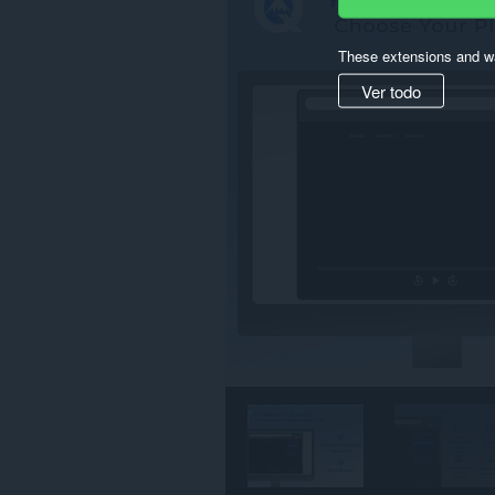
algunos
sitios
Web.
These extensions and wa
Ver todo