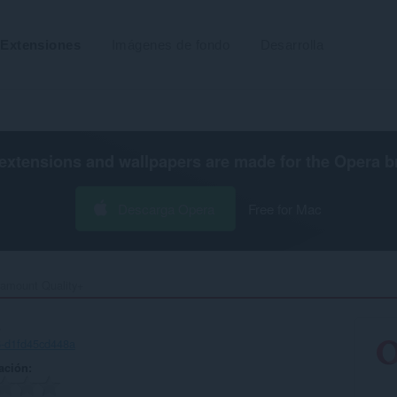
Extensiones
Imágenes de fondo
Desarrolla
extensions and wallpapers are made for the
Opera b
Descarga Opera
Free for Mac
amount Quality+‎
+
6-d1fd45cd448a
ación