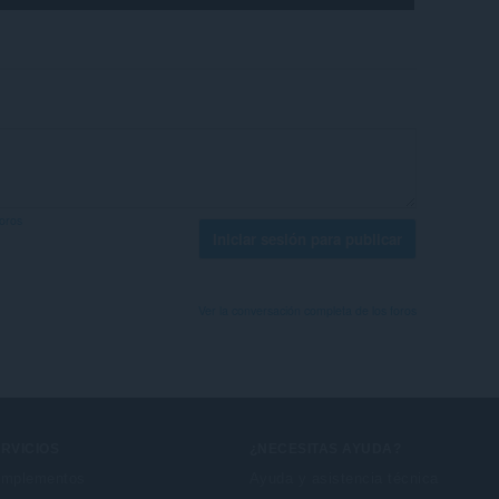
foros
Iniciar sesión para publicar
Ver la conversación completa de los foros
RVICIOS
¿NECESITAS AYUDA?
mplementos
Ayuda y asistencia técnica