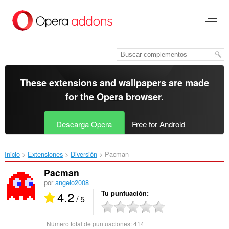
Saltar
al
contenido
principal
These extensions and wallpapers are made
for the
Opera browser
.
Descarga Opera
Free for Android
Inicio
Extensiones
Diversión
Pacman‎
Pacman
por
angelo2008
4.2
Tu puntuación
/ 5
Número total de puntuaciones:
414