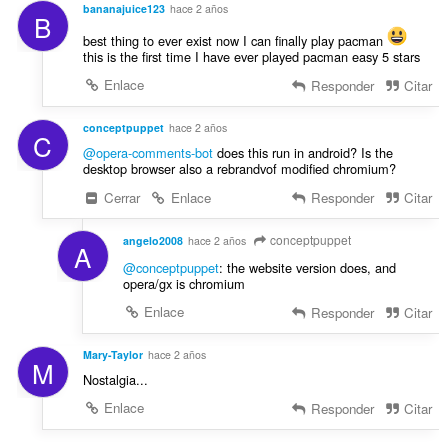
bananajuice123
hace 2 años
B
best thing to ever exist now I can finally play pacman
this is the first time I have ever played pacman easy 5 stars
Enlace
Responder
Citar
conceptpuppet
hace 2 años
C
@opera-comments-bot
does this run in android? Is the
desktop browser also a rebrandvof modified chromium?
Cerrar
Enlace
Responder
Citar
conceptpuppet
angelo2008
hace 2 años
A
@conceptpuppet
: the website version does, and
opera/gx is chromium
Enlace
Responder
Citar
Mary-Taylor
hace 2 años
M
Nostalgia...
Enlace
Responder
Citar