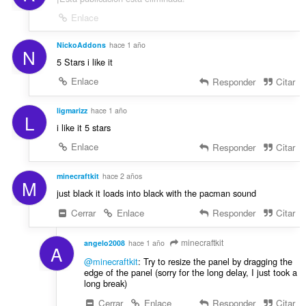
Enlace
NickoAddons
hace 1 año
N
5 Stars i like it
Enlace
Responder
Citar
ligmarizz
hace 1 año
L
i like it 5 stars
Enlace
Responder
Citar
minecraftkit
hace 2 años
M
just black it loads into black with the pacman sound
Cerrar
Enlace
Responder
Citar
minecraftkit
angelo2008
hace 1 año
A
@minecraftkit
: Try to resize the panel by dragging the
edge of the panel (sorry for the long delay, I just took a
long break)
Cerrar
Enlace
Responder
Citar