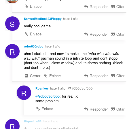
u
n
Enlace
Responder
Citar
a
e
c
s
SamuelMedina123Floppy
hace 1 año
i
S
:
o
really cool game
n
Enlace
Responder
Citar
e
s
robo630robo
hace 1 año
:
R
uhm i started it and now its makes the "wäu wäu wäu wäu
wäu wäu" pacman sound in a infinite loop and dont stopp
(dont too when i close window) and its shows nothing. (black
and dont more.)
Cerrar
Enlace
Responder
Citar
robo630robo
Roankey
hace 1 año
R
@robo630robo
: for real ;-;
same problem
Enlace
Responder
Citar
Riquelme94
hace 1 año
R
¡Esta publicación está eliminada!