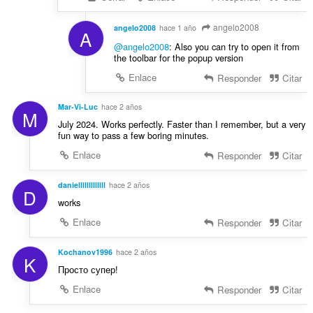
angelo2008
angelo2008
hace 1 año
A
@angelo2008
: Also you can try to open it from
the toolbar for the popup version
Enlace
Responder
Citar
Mar-Vi-Luc
hace 2 años
M
July 2024. Works perfectly. Faster than I remember, but a very
fun way to pass a few boring minutes.
Enlace
Responder
Citar
danielllllllllllll
hace 2 años
D
works
Enlace
Responder
Citar
Kochanov1996
hace 2 años
K
Просто супер!
Enlace
Responder
Citar