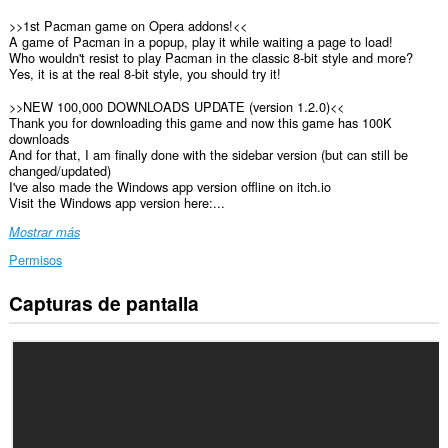
>>1st Pacman game on Opera addons!<<
A game of Pacman in a popup, play it while waiting a page to load!
Who wouldn't resist to play Pacman in the classic 8-bit style and more?
Yes, it is at the real 8-bit style, you should try it!
>>NEW 100,000 DOWNLOADS UPDATE (version 1.2.0)<<
Thank you for downloading this game and now this game has 100K
downloads
And for that, I am finally done with the sidebar version (but can still be
changed/updated)
I've also made the Windows app version offline on itch.io
Visit the Windows app version here:...
Mostrar más
Permisos
Capturas de pantalla
Esta
extensión
añadirá
un
panel
a
la
barra
lateral.