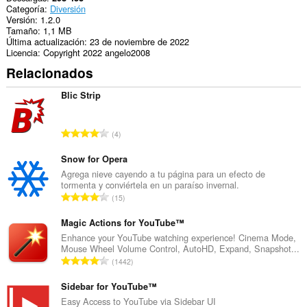
Categoría
Diversión
Versión
1.2.0
Tamaño
1,1 MB
Última actualización
23 de noviembre de 2022
Licencia
Copyright 2022 angelo2008
Relacionados
Blic Strip
N
4
ú
m
Snow for Opera
e
Agrega nieve cayendo a tu página para un efecto de
tormenta y conviértela en un paraíso invernal.
r
N
15
o
ú
t
m
Magic Actions for YouTube™
o
e
Enhance your YouTube watching experience! Cinema Mode,
t
Mouse Wheel Volume Control, AutoHD, Expand, Snapshot...
r
a
N
1442
o
l
ú
t
d
m
Sidebar for YouTube™
o
e
e
Easy Access to YouTube via Sidebar UI
t