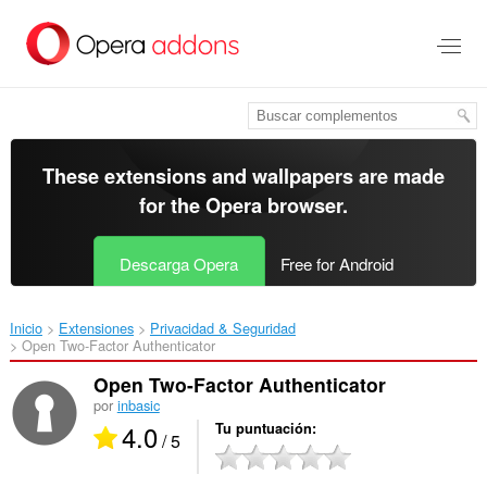
Saltar
al
contenido
principal
These extensions and wallpapers are made
for the
Opera browser
.
Descarga Opera
Free for Android
Inicio
Extensiones
Privacidad & Seguridad
Open Two-Factor Authenticator‎
Open Two-Factor Authenticator
por
inbasic
4.0
Tu puntuación
/ 5