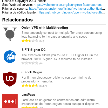
Licencia
Copyright 2024 inbasic
Sitio Web del servicio
https://webextension.org/listing/two-factor-authenticator.html
Página de soporte
https://webextension.org/listing/two-factor-authenticator.html
Página de código fuente
https://github.com/inbasic/open-two-factor-authenticator/
Relacionados
Onion VPN with Multithreading
Simultaneously connect to multiple Tor proxy servers using
load balancing to increase anonymity and speed
N
56
ú
m
BIFIT Signer DC
e
The extension allows you to use BIFIT Signer DC in the
browser. BIFIT Signer DC is required to be installed.
r
N
0
o
ú
t
m
uBlock Origin
o
e
Por fin, un bloqueador eficiente con uso mínimo de
t
procesador y memoria.
r
a
N
5987
o
l
ú
t
d
m
LastPass
o
e
e
LastPass es un gestor de contraseñas que administra
t
p
credenciales de forma segura desde cualquier dispositivo.
r
a
N
u