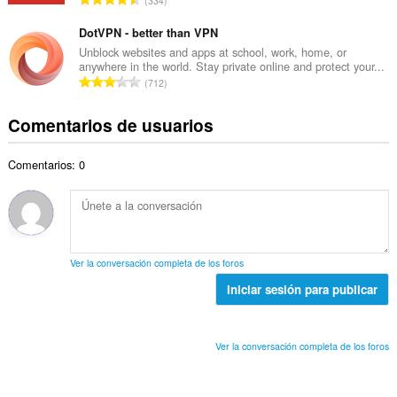
334
o
l
ú
n
t
d
m
DotVPN - better than VPN
t
o
e
e
u
Unblock websites and apps at school, work, home, or
t
p
anywhere in the world. Stay private online and protect your...
r
a
a
N
u
712
o
c
l
ú
n
t
i
d
m
t
Comentarios de usuarios
o
o
e
e
u
t
n
p
r
a
a
e
u
Comentarios: 0
o
c
l
s
n
t
i
d
:
t
o
o
e
u
t
n
p
a
a
e
u
c
l
s
n
Ver la conversación completa de los foros
i
d
:
t
o
Iniciar sesión para publicar
e
u
n
p
a
e
u
c
s
n
Ver la conversación completa de los foros
i
:
t
o
u
n