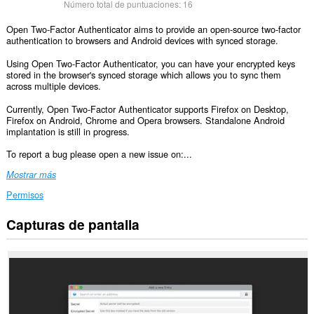
Número total de puntuaciones:
16
Open Two-Factor Authenticator aims to provide an open-source two-factor
authentication to browsers and Android devices with synced storage.
Using Open Two-Factor Authenticator, you can have your encrypted keys
stored in the browser's synced storage which allows you to sync them
across multiple devices.
Currently, Open Two-Factor Authenticator supports Firefox on Desktop,
Firefox on Android, Chrome and Opera browsers. Standalone Android
implantation is still in progress.
To report a bug please open a new issue on:...
Mostrar más
Permisos
Capturas de pantalla
This
extension
can
create
rich
notifications
and
display