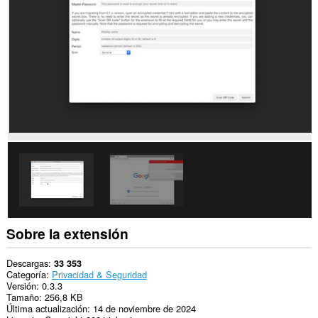
them
to
you
in
the
system
tray.
Sobre la extensión
Descargas
33 353
Categoría
Privacidad & Seguridad
Versión
0.3.3
Tamaño
256,8 KB
Última actualización
14 de noviembre de 2024