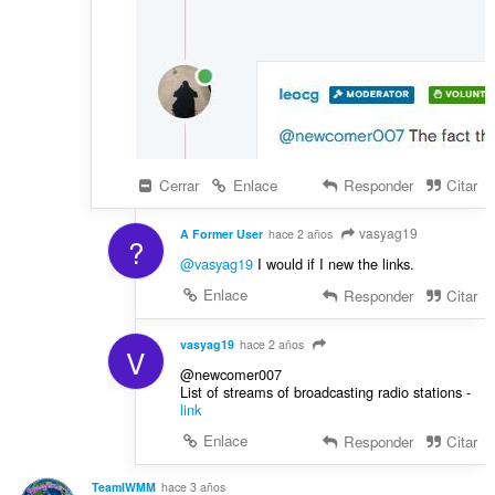
Cerrar
Enlace
Responder
Citar
vasyag19
A Former User
hace 2 años
?
@vasyag19
I would if I new the links.
Enlace
Responder
Citar
vasyag19
hace 2 años
V
@newcomer007
List of streams of broadcasting radio stations -
link
Enlace
Responder
Citar
TeamIWMM
hace 3 años