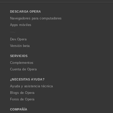
l
o
DESCARGA OPERA
w
O
Navegadores para computadores
p
Apps móviles
e
r
a
Dev.Opera
Versión beta
SERVICIOS
Complementos
Cuenta de Opera
¿NECESITAS AYUDA?
Ayuda y asistencia técnica
Blogs de Opera
Foros de Opera
COMPAÑÍA