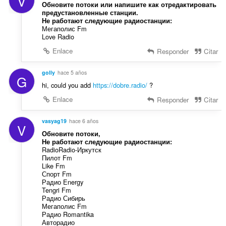
V
Обновите потоки или напишите как отредактировать
предустановленные станции.
Не работают следующие радиостанции:
Мегаполис Fm
Love Radio
Enlace
Responder
Citar
golly
hace 5 años
G
hi, could you add
https://dobre.radio/
?
Enlace
Responder
Citar
vasyag19
hace 6 años
V
Обновите потоки,
Не работают следующие радиостанции:
RadioRadio-Иркутск
Пилот Fm
Like Fm
Спорт Fm
Радио Energy
Tengri Fm
Радио Сибирь
Мегаполис Fm
Радио Romantika
Авторадио