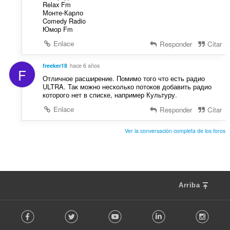
Relax Fm
Монте-Карло
Comedy Radio
Юмор Fm
Enlace
Responder
Citar
freeker18
hace 6 años
F
Отличное расширение. Помимо того что есть радио
ULTRA. Так можно несколько потоков добавить радио
которого нет в списке, например Культуру.
Enlace
Responder
Citar
Ver la conversación completa de los foros
Arriba
F
Facebook
Twitter
Youtube
LinkedIn
Instag
o
l