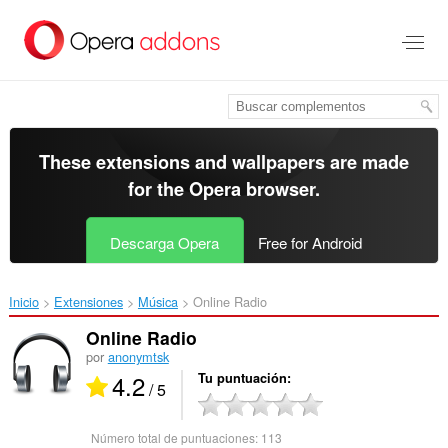
Saltar
al
contenido
principal
These extensions and wallpapers are made
for the
Opera browser
.
Descarga Opera
Free for Android
Inicio
Extensiones
Música
Online Radio‎
Online Radio
por
anonymtsk
4.2
Tu puntuación
/ 5
Número total de puntuaciones:
113