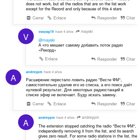
does not work, but all the radios that are on the list work
except for the Record and only because of this 4 stars
Cerrar
Enlace
Responder
Citar
mayski
vasyag19
hace 4 años
V
@mayski
А что мешает самому добавить поток радио
«Рекорд»
Enlace
Responder
Citar
andreypm
hace 4 años
A
Расширение перестало ловить радио "Вести ФМ",
самостоятельно удалив его из списка, а его поиск даёт
нулевой результат. Для некоторых радиостанций в
списке эфир не включает. Буду искать замену.
Cerrar
Enlace
Responder
Citar
andreypm
andreypm
hace 4 años
A
The extension stopped catching the radio "Вести ФМ",
independently removing it from the list, and its search
gives zero result. For some radio stations in the list, the