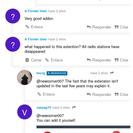
A Former User
hace 2 años
?
Very good addon
Enlace
Responder
Citar
A Former User
hace 2 años
?
what happened to this extention? All radio stations have
disappeared
Cerrar
Enlace
Responder
Citar
leocg
hace 2 años
MODERATOR
VOLUNTEER
@newcomer007 The fact that the extension isn't
updated in the last five years may explain it.
Enlace
Responder
Citar
vasyag19
hace 2 años
V
@newcomer007
You can add it yourself.