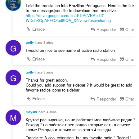
I did the translation into Brazilian Portuguese. Here is the link
to the message.json file to download from my drive.
https://drive.google.com/file/d/1tRcVBAeJc7-
WDdbKOpAFFOZpd5IQA_X9/view?usp=sharing
Enlace
Responder
Citar
golly
hace 3 años
G
I would be nice to see name of active radio station
Enlace
Responder
Citar
golly
hace 3 años
G
Thanks for great addon.
Could you add support for sidebar ? It would be great to add
favorite radios icons to sidebar
Enlace
Responder
Citar
mayski
hace 4 años
M
Крутое расширение, но не работает мое любимое радио "
Рекорд " но работают все радио которые есть в списке
кроме Рекорда и только из за этого 4 звезды
Tranclate: A cool extension, but my favorite radio " Record "