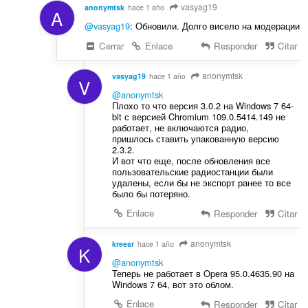
vasyag19
anonymtsk
hace 1 año
A
@vasyag19
: Обновили. Долго висело на модерации
Cerrar
Enlace
Responder
Citar
anonymtsk
vasyag19
hace 1 año
V
@anonymtsk
Плохо то что версия 3.0.2 на Windows 7 64-
bit с версией Chromium 109.0.5414.149 не
работает, не включаются радио,
пришлось ставить упакованную версию
2.3.2.
И вот что еще, после обновления все
пользовательские радиостанции были
удалены, если бы не экспорт ранее то все
было бы потеряно.
Enlace
Responder
Citar
anonymtsk
kreesr
hace 1 año
K
@anonymtsk
Теперь не работает в Opera 95.0.4635.90 на
Windows 7 64, вот это облом.
Enlace
Responder
Citar