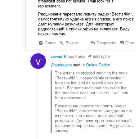
broadcast does not include. I will look for a
replacement.
Расширение перестало ловить радио "Вести ФМ",
самостоятельно удалив его из списка, а его поиск
даёт нулевой результат. Для некоторых
радиостанций в списке эфир не включает. Буду
искать замену.
Cerrar
Enlace
Responder
Citar
andreypm
vasyag19
hace 4 años
V
@andreypm
said in
Online Radio
:
The extension stopped catching the radio
"Вести ФМ", independently removing it
from the list, and its search gives zero
result. For some radio stations in the list,
the broadcast does not include. I will look
for a replacement.
Расширение перестало ловить радио
"Вести ФМ", самостоятельно удалив его
из списка, а его поиск даёт нулевой
результат. Для некоторых радиостанций
в списке эфир не включает. Буду искать
замену.