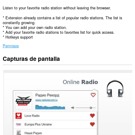
Listen to your favorite radio station without leaving the browser.
* Extension already contains a list of popular radio stations. The list is
constantly growing.
* You can add your own radio station.
* Add your favorite radio stations to favorites list for quick access.
* Hotkeys support
Permisos
Capturas de pantalla
Esta
extensión
puede
acceder
a
tus
datos
en
todos
los
sitios
Web.
Esta
extensión
puede