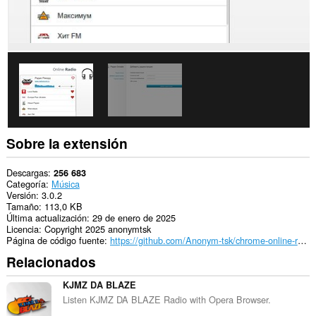
acceder
a
tus
pestañas
y
tu
actividad
de
navegación.
Sobre la extensión
Descargas
256 683
Categoría
Música
Versión
3.0.2
Tamaño
113,0 KB
Última actualización
29 de enero de 2025
Licencia
Copyright 2025 anonymtsk
Página de código fuente
https://github.com/Anonym-tsk/chrome-online-radio
Relacionados
KJMZ DA BLAZE
Listen KJMZ DA BLAZE Radio with Opera Browser.