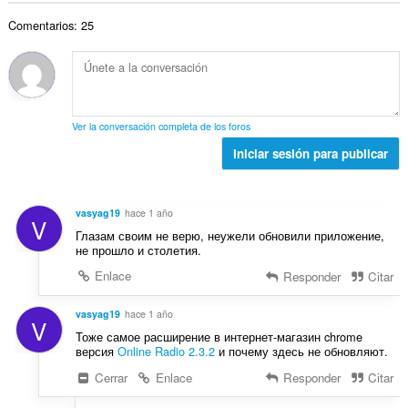
t
n
p
r
a
a
e
u
Comentarios: 25
o
c
l
s
n
t
i
d
:
t
o
o
e
u
t
n
p
a
a
e
u
c
l
s
n
Ver la conversación completa de los foros
i
d
:
t
o
Iniciar sesión para publicar
e
u
n
p
a
e
u
c
s
n
vasyag19
hace 1 año
i
V
:
t
Глазам своим не верю, неужели обновили приложение,
o
u
не прошло и столетия.
n
a
e
Enlace
Responder
Citar
c
s
i
:
vasyag19
hace 1 año
o
V
Тоже самое расширение в интернет-магазин chrome
n
версия
Online Radio 2.3.2
и почему здесь не обновляют.
e
s
Cerrar
Enlace
Responder
Citar
: