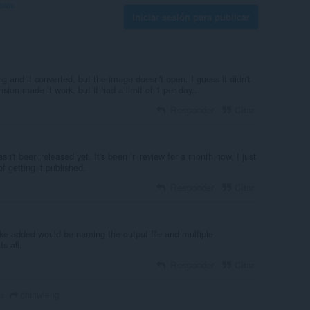
foros
Iniciar sesión para publicar
png and it converted, but the image doesn't open. I guess it didn't
ion made it work, but it had a limit of 1 per day...
Responder
Citar
sn't been released yet. It's been in review for a month now. I just
f getting it published.
Responder
Citar
like added would be naming the output file and multiple
s all.
Responder
Citar
chinwieng
os