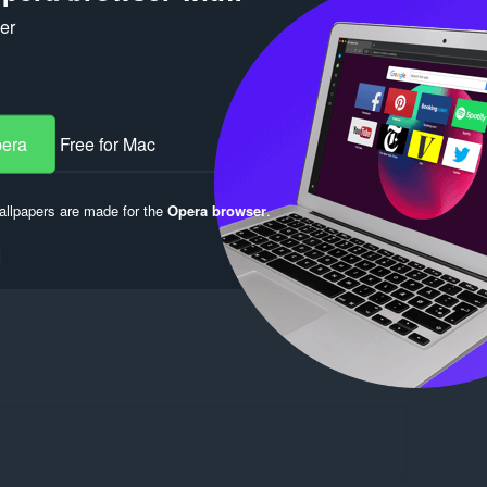
ker
pera
Free for Mac
llpapers are made for the
Opera browser
.