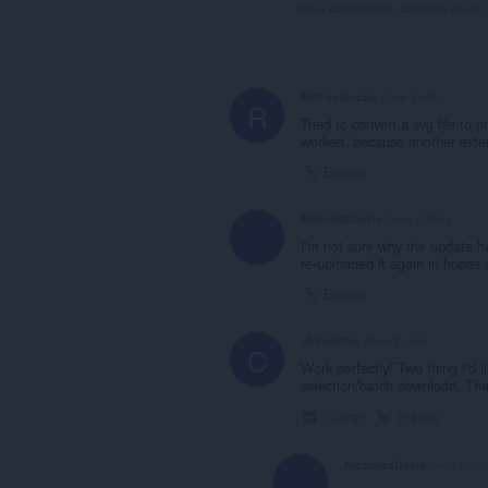
Ver la conversación completa de los 
Retrucalucas
hace 1 año
R
Tried to convert a svg file to 
worked, because another extens
Enlace
NicholasDavis
hace 2 años
I'm not sure why the update ha
re-uploaded it again in hopes o
Enlace
chinwieng
hace 2 años
C
Work perfectly! Two thing I'd 
selection/batch download, That
Cerrar
Enlace
NicholasDavis
hace 2 añ