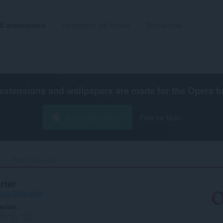
Extensiones
Imágenes de fondo
Desarrolla
extensions and wallpapers are made for the
Opera b
Descarga Opera
Free for Mac
a — PNG Converter‎
rter
3-a2b78491eb8c
ación