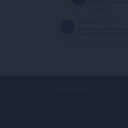
@chinwieng
Just uploa
Enlace
NicholasDavis
hace 2 años
Please leave some feedback, gu
implement anything that's req
Enlace
DESCARGA OPERA
SE
Navegadores para computadores
Co
Apps móviles
Cu
Dev.Opera
Versión beta