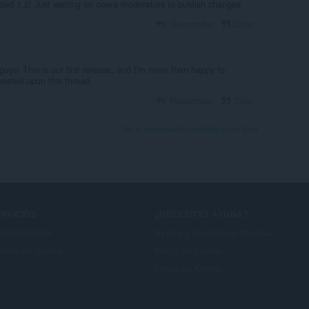
ded 1.2! Just waiting on opera moderators to publish changes
Responder
Citar
ys! This is our first release, and I'm more than happy to
uested upon this thread.
Responder
Citar
Ver la conversación completa de los foros
RVICIOS
¿NECESITAS AYUDA?
mplementos
Ayuda y asistencia técnica
enta de Opera
Blogs de Opera
Foros de Opera