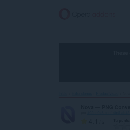
Saltar
al
contenido
principal
These 
Inicio
Extensiones
Productividad
Nov
Nova — PNG Conve
por
492ee946-ceef-4b4f-ab4
4.1
Tu puntu
/ 5