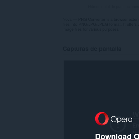
Número total de puntuaciones
Nova — PNG Converter is a browser extens
files into PNG/JPG/JPEG format. It offers 
image files for various purposes.
Capturas de pantalla
Download O