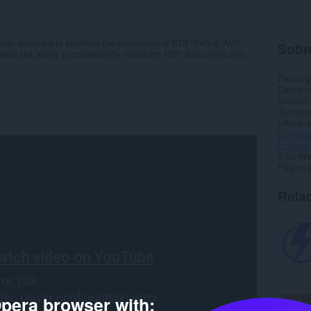
:
4
ion designed to facilitate the conversion of PDF/SVG & AVIF
Sobre
users the ability to conveniently transform PDF documents into
Descarg
Categor
Versión
Tamaño
Última a
Licencia
Política
Sitio We
Página 
Rela
pera browser with: