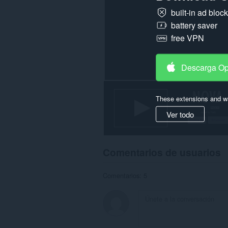
built-in ad bloc
battery saver
free VPN
Descarga O
These extensions and wa
Ver todo
Comentarios de usuarios
Comentarios: 5