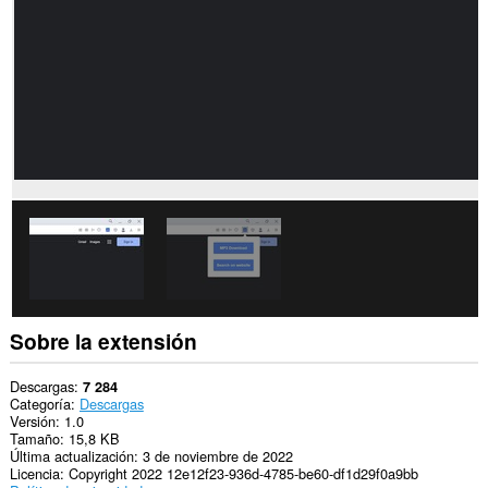
actividad
de
navegación.
Sobre la extensión
Descargas
7 284
Categoría
Descargas
Versión
1.0
Tamaño
15,8 KB
Última actualización
3 de noviembre de 2022
Licencia
Copyright 2022 12e12f23-936d-4785-be60-df1d29f0a9bb