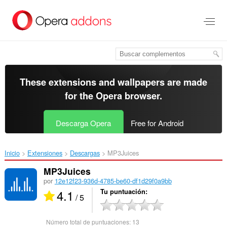
Saltar
al
contenido
principal
These extensions and wallpapers are made
for the
Opera browser
.
Descarga Opera
Free for Android
Inicio
Extensiones
Descargas
MP3Juices‎
MP3Juices
por
12e12f23-936d-4785-be60-df1d29f0a9bb
4.1
Tu puntuación
/ 5
Número total de puntuaciones:
13