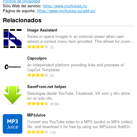
Política de privacidad
Sitio Web del servicio
https://www.mp3juices.nu
Página de soporte
https://www.mp3juices.nu/add-on/
Relacionados
Image Assistant
Saves or opens images in an external viewer when user
selects a context menu item provided. This allows for zoom...
N
2
ú
m
Capcutpro
e
an independent platform providing links and previews of
CapCut Templates
r
N
2
o
ú
t
m
SaveFrom.net helper
o
e
Descargas desde YouTube, Facebook, VK.com y 40+ sitios
t
en un sólo clic.
r
a
N
8192
o
l
ú
t
d
m
MP3Juice
o
e
e
Convert any YouTube video to a MP3 (audio) or MP4 (video)
t
p
file, and download it for free by using our MP3Juice AddOn.
r
a
N
u
13
o
l