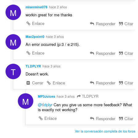
c
s
misermine078
hace 2 años
i
M
:
o
workin great for me thanks
n
Enlace
Responder
Citar
e
s
Mac2point0
hace 3 años
:
M
An error occurred (p:3 / e:215).
Enlace
Responder
Citar
TLDPLYR
hace 3 años
T
Doesn't work.
Cerrar
Enlace
Responder
Citar
TLDPLYR
MP3Juices
hace 3 años
M
@tldplyr
Can you give us some more feedback? What
is exactly not working?
Enlace
Responder
Citar
Ver la conversación completa de los foros