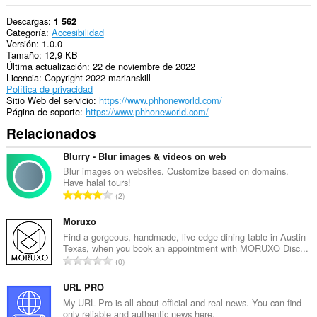
Descargas
1 562
Categoría
Accesibilidad
Versión
1.0.0
Tamaño
12,9 KB
Última actualización
22 de noviembre de 2022
Licencia
Copyright 2022 marianskill
Política de privacidad
Sitio Web del servicio
https://www.phhoneworld.com/
Página de soporte
https://www.phhoneworld.com/
Relacionados
Blurry - Blur images & videos on web
Blur images on websites. Customize based on domains.
Have halal tours!
N
2
ú
m
Moruxo
e
Find a gorgeous, handmade, live edge dining table in Austin
Texas, when you book an appointment with MORUXO Disc...
r
N
0
o
ú
t
m
URL PRO
o
e
My URL Pro is all about official and real news. You can find
t
only reliable and authentic news here.
r