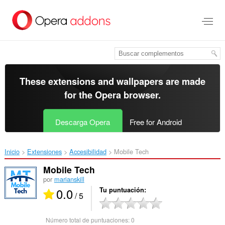
Saltar
al
contenido
principal
These extensions and wallpapers are made
for the
Opera browser
.
Descarga Opera
Free for Android
Inicio
Extensiones
Accesibilidad
Mobile Tech‎
Mobile Tech
por
marianskill
0.0
Tu puntuación
/ 5
Número total de puntuaciones:
0