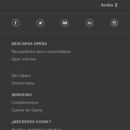
:
Arriba
F
Facebook
Twitter
Youtube
LinkedIn
Instag
o
l
l
o
DESCARGA OPERA
w
O
Navegadores para computadores
p
Apps móviles
e
r
a
Dev.Opera
Versión beta
SERVICIOS
Complementos
Cuenta de Opera
¿NECESITAS AYUDA?
Ayuda y asistencia técnica