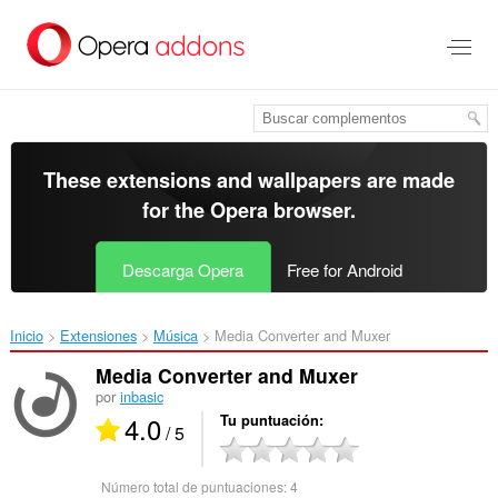
Saltar
al
contenido
principal
These extensions and wallpapers are made
for the
Opera browser
.
Descarga Opera
Free for Android
Inicio
Extensiones
Música
Media Converter and Muxer‎
Media Converter and Muxer
por
inbasic
4.0
Tu puntuación
/ 5
Número total de puntuaciones:
4