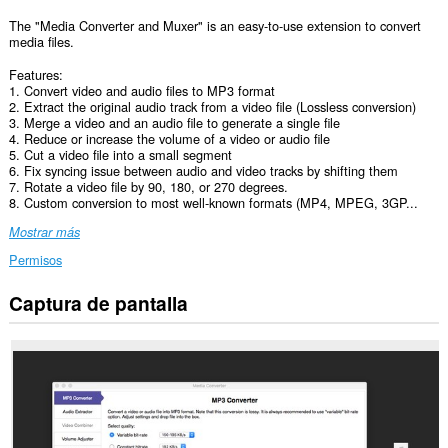
The "Media Converter and Muxer" is an easy-to-use extension to convert
media files.
Features:
1. Convert video and audio files to MP3 format
2. Extract the original audio track from a video file (Lossless conversion)
3. Merge a video and an audio file to generate a single file
4. Reduce or increase the volume of a video or audio file
5. Cut a video file into a small segment
6. Fix syncing issue between audio and video tracks by shifting them
7. Rotate a video file by 90, 180, or 270 degrees.
8. Custom conversion to most well-known formats (MP4, MPEG, 3GP...
Mostrar más
Permisos
Captura de pantalla
Esta
extensión
puede
acceder
a
tus
datos
en
algunos
sitios