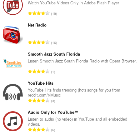
Watch YouTube Videos Only in Adobe Flash Player
N
19
ú
m
Net Radio
e
r
N
16
o
ú
t
m
Smooth Jazz South Florida
o
e
Listen Smooth Jazz South Florida Radio with Opera Browser.
t
r
a
N
1
o
l
ú
t
d
m
YouTube Hits
o
e
e
YouTube Hits finds trending (hot) songs for you from
t
p
reddit.com/r/Music
r
a
N
u
3
o
l
ú
n
t
d
m
Audio Only for YouTube™
t
o
e
e
u
Listen to audio (no video) in YouTube and all embedded
t
p
videos.
r
a
a
N
u
6
o
c
l
ú
n
t
i
d