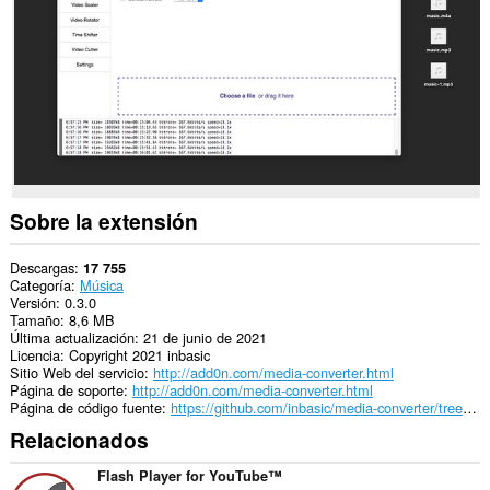
Web.
This
extension
can
exchange
messages
with
programs
other
than
Opera.
Sobre la extensión
Descargas
17 755
Categoría
Música
Versión
0.3.0
Tamaño
8,6 MB
Última actualización
21 de junio de 2021
Licencia
Copyright 2021 inbasic
Sitio Web del servicio
http://add0n.com/media-converter.html
Página de soporte
http://add0n.com/media-converter.html
Página de código fuente
https://github.com/inbasic/media-converter/tree/master/WebExtension
Relacionados
Flash Player for YouTube™