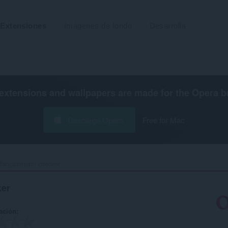
Extensiones
Imágenes de fondo
Desarrolla
extensions and wallpapers are made for the
Opera b
Descarga Opera
Free for Mac
angastream checker‎
er
ación