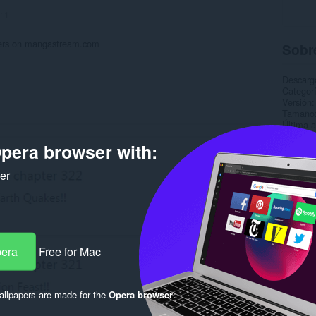
:
1
pters on mangastream.com
Sobre
Descarg
Categor
Versión
Tamaño
Última a
Licencia
pera browser with:
Página 
Página 
ker
Rela
pera
Free for Mac
llpapers are made for the
Opera browser
.