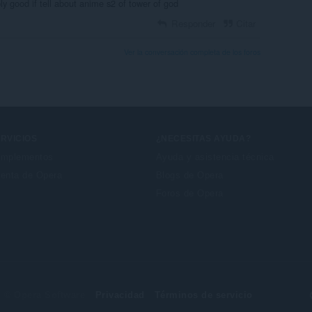
y good if tell about anime s2 of tower of god
Responder
Citar
Ver la conversación completa de los foros
RVICIOS
¿NECESITAS AYUDA?
mplementos
Ayuda y asistencia técnica
enta de Opera
Blogs de Opera
Foros de Opera
© Opera Software
Privacidad
Términos de servicio