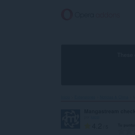
Saltar
al
contenido
principal
These 
Inicio
Extensiones
Noticias & Clima
M
Mangastream check
por
kapsi
4.2
Tu puntu
/ 5