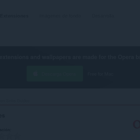
Extensiones
Imágenes de fondo
Desarrolla
extensions and wallpapers are made for the
Opera b
Descarga Opera
Free for Mac
hen Sinks Guides‎
es
ación