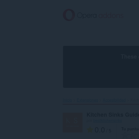
Saltar
al
contenido
principal
These 
Inicio
Extensiones
Accesibilidad
Kitc
Kitchen Sinks Guid
por
bestkitchensinks
0.0
Tu puntu
/ 5