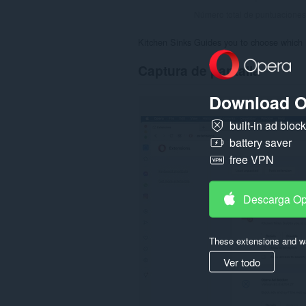
Número total de puntuaciones
Kitchen Sinks Guides you to choose which i
Captura de pantalla
Download O
built-in ad bloc
battery saver
free VPN
Descarga O
These extensions and wa
Ver todo