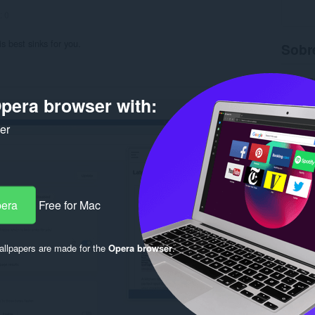
:
0
s best sinks for you.
Sobre
Descarg
Categor
pera browser with:
Versión
Tamaño
Última a
ker
Licencia
Política
Sitio We
Página 
Rela
pera
Free for Mac
llpapers are made for the
Opera browser
.