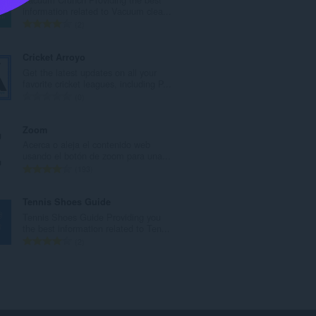
r
information related to Vacuum clea...
o
N
2
t
ú
o
m
Cricket Arroyo
t
e
Get the latest updates on all your
a
r
favorite cricket leagues, including P...
l
o
N
0
d
t
ú
e
o
m
Zoom
p
t
e
Acerca o aleja el contenido web
u
a
r
usando el botón de zoom para una...
n
l
o
N
193
t
d
t
ú
u
e
o
m
Tennis Shoes Guide
a
p
t
e
Tennis Shoes Guide Providing you
c
u
a
r
the best information related to Ten...
i
n
l
o
N
2
o
t
d
t
ú
n
u
e
o
m
e
a
p
t
e
s
c
u
a
r
:
i
n
l
o