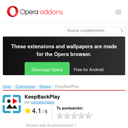
Saltar
al
contenido
principal
These extensions and wallpapers are made
for the
Opera browser
.
Descarga Opera
Free for Android
Inicio
Extensiones
Música
KeepBackPlay‎
KeepBackPlay
por
carlosjeurissen
4.1
Tu puntuación
/ 5
Número total de puntuaciones:
1