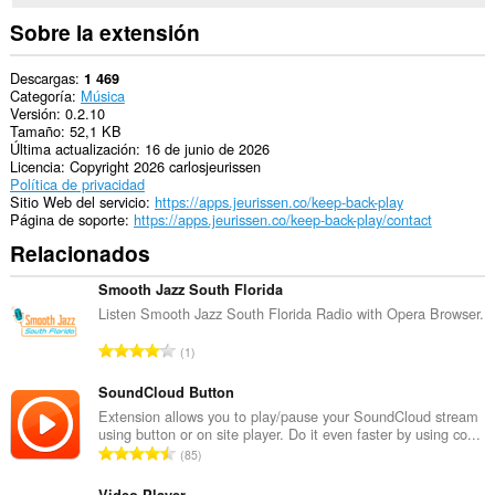
en
algunos
Sobre la extensión
sitios
Web.
Descargas
1 469
This
Categoría
Música
permission
Versión
0.2.10
allows
Tamaño
52,1 KB
other
Última actualización
16 de junio de 2026
installed
Licencia
Copyright 2026 carlosjeurissen
extensions
Política de privacidad
and
Sitio Web del servicio
https://apps.jeurissen.co/keep-back-play
web
Página de soporte
https://apps.jeurissen.co/keep-back-play/contact
pages
Relacionados
to
communicate
with
Smooth Jazz South Florida
this
Listen Smooth Jazz South Florida Radio with Opera Browser.
extension.
N
1
ú
m
SoundCloud Button
e
Extension allows you to play/pause your SoundCloud stream
using button or on site player. Do it even faster by using co...
r
N
85
o
ú
t
Video Player