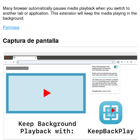
Many browser automatically pauses media playback when you switch to
another tab or application. This extension will keep the media playing in the
background.
Permisos
Captura de pantalla
Esta
extensión
puede
acceder
a
tus
datos
en
todos
los
sitios
Web.
Esta
extensión
puede
acceder
a
tus
datos