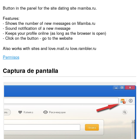
Button in the panel for the site dating site mamba.ru.
Features:
- Shows the number of new messages on Mamba.ru
- Sound notification of a new message
- Keeps your profile online (as long as the browser is open)
- Click on the button - go to the website
Also works with sites and love.mail.ru love.rambler.ru
Permisos
Captura de pantalla
Esta
extensión
puede
acceder
a
tus
datos
en
algunos
sitios
Web.
Esta
extensión