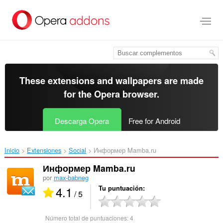
Saltar
al
contenido
principal
These extensions and wallpapers are made
for the
Opera browser
.
Descarga Opera
Free for Android
Inicio
Extensiones
Social
Информер Mamba.ru‎
Информер Mamba.ru
por
max-babneg
4.1
Tu puntuación
/ 5
Número total de puntuaciones:
4