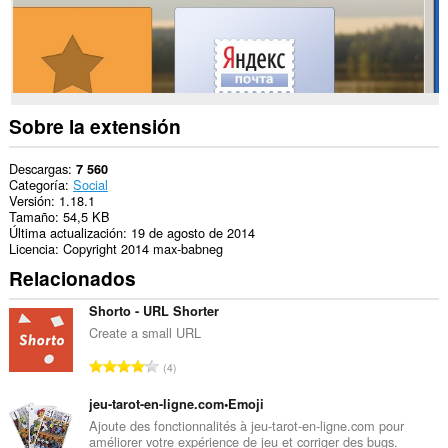
puede
acceder
a
tus
pestañas
y
tu
actividad
Sobre la extensión
de
navegación.
Descargas
7 560
Categoría
Social
Versión
1.18.1
Tamaño
54,5 KB
Última actualización
19 de agosto de 2014
Licencia
Copyright 2014 max-babneg
Relacionados
Shorto - URL Shorter
Create a small URL
N
4
ú
m
jeu-tarot-en-ligne.com•Emoji
e
Ajoute des fonctionnalités à jeu-tarot-en-ligne.com pour
améliorer votre expérience de jeu et corriger des bugs.
r