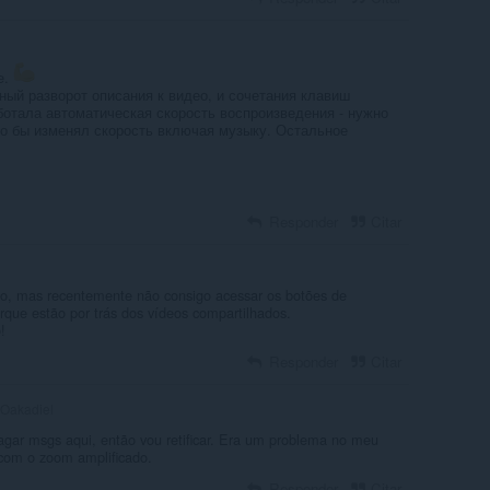
e.
ный разворот описания к видео, и сочетания клавиш
ботала автоматическая скорость воспроизведения - нужно
что бы изменял скорость включая музыку. Остальное
Responder
Citar
o, mas recentemente não consigo acessar os botões de
rque estão por trás dos vídeos compartilhados.
!
Responder
Citar
Oakadiel
agar msgs aqui, então vou retificar. Era um problema no meu
com o zoom amplificado.
Responder
Citar