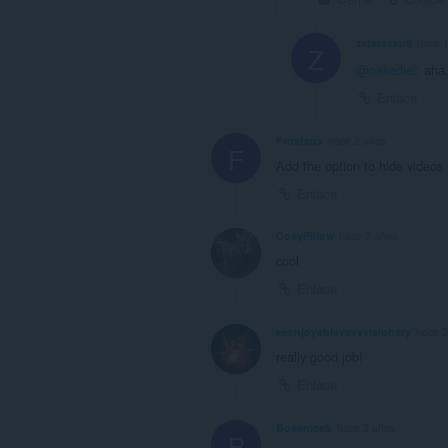
zataraskull
hace 
Z
@oakadiel
: aha
Enlace
Frostaux
hace 2 años
F
Add the option to hide videos i
Enlace
CosyPillow
hace 2 años
cool
Enlace
eeenjoyablevvvvvisionary
hace 2
really good job!
Enlace
Bossniceb
hace 2 años
B