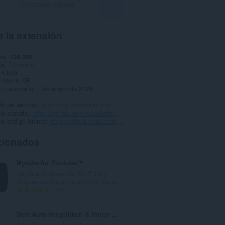
Descarga Opera
 la extensión
as
129 256
ía
Diversión
4.580
855,5 KB
ctualización
3 de enero de 2024
b del servicio
http://improvedtube.com
de soporte
https://github.com/code4charity/YouTube-Extension
de código fuente
https://github.com/code4charity/YouTube-Extension
cionados
Mytube for Youtube™
Cambie el diseño de YouTube y
bloquee cualquier anuncio en los vi...
N
2077
ú
m
Deel Auto Vergelijken & Huren Blog
e
Jouw blog over deelauto's en