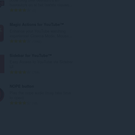
r
huurauto's en al het laatste nieuws...
o
N
1
t
ú
o
m
Magic Actions for YouTube™
t
e
Enhance your YouTube watching
a
r
experience! Cinema Mode, Mouse...
l
o
N
1442
d
t
ú
e
o
m
Sidebar for YouTube™
p
t
e
Easy Access to YouTube via Sidebar
u
a
r
UI
n
l
o
N
708
t
d
t
ú
u
e
o
m
NOPE button
a
p
t
e
Play the nope audio (may take time
c
u
a
r
to open)
i
n
l
o
N
10
o
t
d
t
ú
n
u
e
o
m
e
a
p
t
e
s
c
u
a
r
:
i
n
l
o