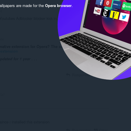
llpapers are made for the
Opera browser
.
ño
Youtubes Adblocker blocker kick in.
Responder
Citar
año
ative extension for Opera? The only up-to-date variant is
extension
dated for 1 year . . .
Responder
Citar
da!
ince i installed this extension
Responder
Citar