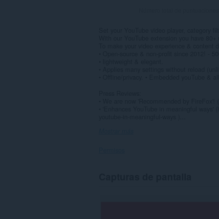
Número total de puntuaciones
Set your YouTube video player, category fil
With our YouTube extension you have 80+ u
To make your video experience & content dis
• Open-source & non-profit since 2012! - 5
• lightweight & elegant.
• Applies many settings without reload (un
• Offline/privacy. • Embedded youTube & al
Press Reviews:
• We are now 'Recommended by FireFox'! (O
• 'Enhances YouTube in meaningful ways' 
youtube-in-meaningful-ways )...
Mostrar más
Permisos
Esta
Capturas de pantalla
extensión
puede
acceder
a
tus
datos