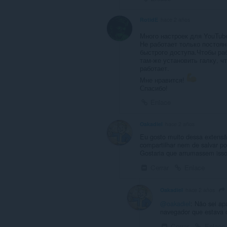
RotidE
hace 2 años
Много настроек для YouTub
Не работает только постоян
быстрого доступа.Чтобы ра
там-же установить галку, 
работает.
Мне нравится!
Спасибо!
Enlace
Oakadiel
hace 2 años
Eu gosto muito dessa extensã
compartilhar nem de salvar po
Gostaria que arrumassem isso
Cerrar
Enlace
Oakadiel
hace 2 años
@oakadiel
: Não sei ap
navegador que estava 
Cerrar
Enlace