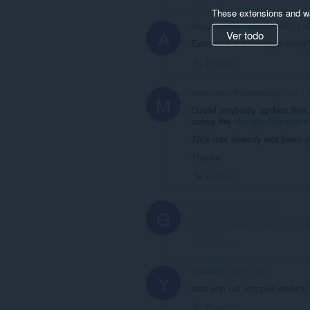
These extensions and wa
Angel-With-A-Shotgun
hace 1 a
A
Ver todo
Extension is currently making 
Enlace
Martin-von-Reichenberg
hace 1 
M
Could anybody update this n
using the
Google Chrome's 
This has already not been up
Thanks!
Enlace
GreenCraft18
hace 1 año
G
¡Esta publicación está elimina
Enlace
YonatanF
hace 1 año
Y
auto pop out stopped working s
Enlace