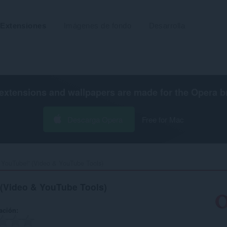
Extensiones
Imágenes de fondo
Desarrolla
extensions and wallpapers are made for the
Opera b
Descarga Opera
Free for Mac
 YouTube!' (Video & YouTube Tools)‎
 (Video & YouTube Tools)
ación