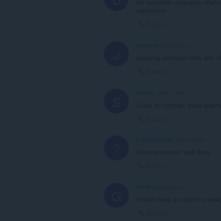
An incredible extension offeri
experience
Enlace
jontae14
hace 2 años
J
amazing extension with alot of
Enlace
Soudix
hace 2 años
S
Great to maintain good quality 
Enlace
A Former User
hace 2 años
?
Good extension! well done
Enlace
Gleed
hace 2 años
G
It does have an option to assi
Enlace