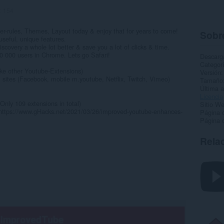
:
154
ter-rules, Themes, Layout today & enjoy that for years to come!
Sobre
seful, unique features.
covery a whole lot better & save you a lot of clicks & time.
00 000 users in Chrome. Lets go Safari!
Descarg
Categor
like other Youtube-Extensions)
Versión
l sites (Facebook, mobile m.youtube, Netflix, Twitch, Vimeo)
Tamaño
Última a
Licencia
nly 109 extensions in total)
Sitio We
(https://www.gHacks.net/2021/03/26/improved-youtube-enhances-
Página 
Página 
Rela