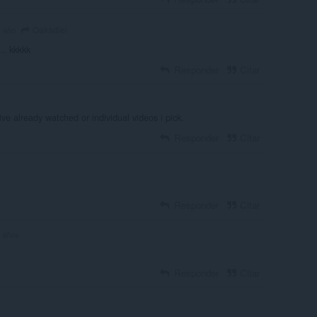
Oakadiel
1 año
... kkkkk
Responder
Citar
ve already watched or individual videos i pick.
Responder
Citar
Responder
Citar
 años
Responder
Citar