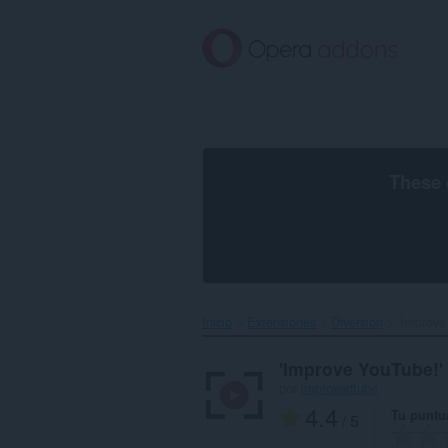
Saltar
al
contenido
principal
These 
Inicio
Extensiones
Diversión
'Improve
'Improve YouTube!'
por
improvedtube
4.4
Tu puntu
/ 5