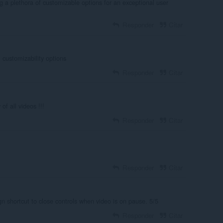
ng a plethora of customizable options for an exceptional user
Responder
Citar
 customizability options
Responder
Citar
of all videos !!!
Responder
Citar
Responder
Citar
gn shortcut to close controls when video is on pause. 5/5
Responder
Citar