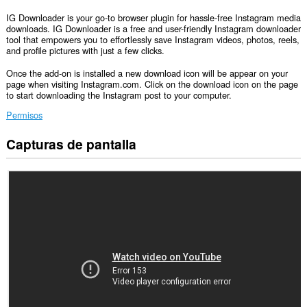
IG Downloader is your go-to browser plugin for hassle-free Instagram media
downloads. IG Downloader is a free and user-friendly Instagram downloader
tool that empowers you to effortlessly save Instagram videos, photos, reels,
and profile pictures with just a few clicks.
Once the add-on is installed a new download icon will be appear on your
page when visiting Instagram.com. Click on the download icon on the page
to start downloading the Instagram post to your computer.
Permisos
Capturas de pantalla
Esta
extensión
puede
acceder
a
tus
datos
en
algunos
sitios
Web.