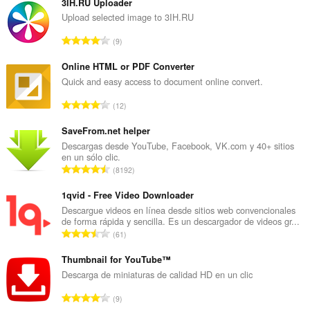
3IH.RU Uploader
Upload selected image to 3IH.RU
N
9
ú
m
Online HTML or PDF Converter
e
Quick and easy access to document online convert.
r
N
12
o
ú
t
m
SaveFrom.net helper
o
e
Descargas desde YouTube, Facebook, VK.com y 40+ sitios
t
en un sólo clic.
r
a
N
8192
o
l
ú
t
d
m
1qvid - Free Video Downloader
o
e
e
Descargue videos en línea desde sitios web convencionales
t
p
de forma rápida y sencilla. Es un descargador de videos gr...
r
a
N
u
61
o
l
ú
n
t
d
m
Thumbnail for YouTube™
t
o
e
e
u
Descarga de miniaturas de calidad HD en un clic
t
p
r
a
a
N
u
9
o
c
l