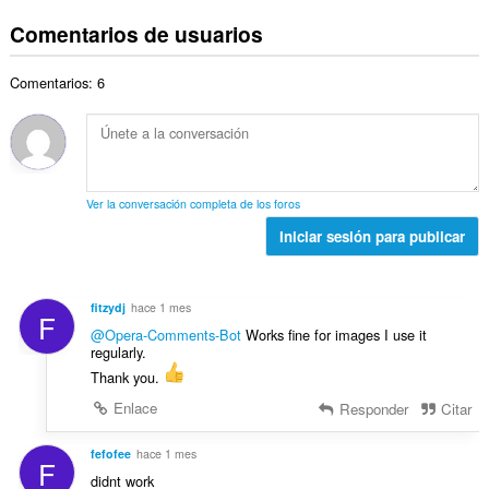
ú
n
t
i
d
m
t
Comentarios de usuarios
o
o
e
e
u
t
n
p
r
a
a
e
u
Comentarios: 6
o
c
l
s
n
t
i
d
:
t
o
o
e
u
t
n
p
a
a
e
u
c
l
s
n
Ver la conversación completa de los foros
i
d
:
t
o
Iniciar sesión para publicar
e
u
n
p
a
e
u
c
s
n
fitzydj
hace 1 mes
i
F
:
t
@Opera-Comments-Bot
Works fine for images I use it
o
u
regularly.
n
a
Thank you.
e
c
s
Enlace
Responder
Citar
i
:
o
fefofee
hace 1 mes
n
F
e
didnt work