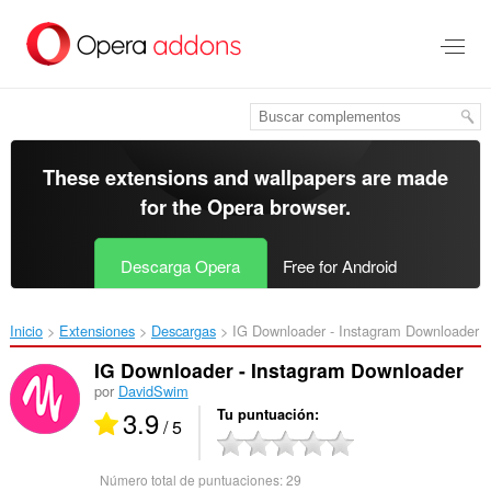
Saltar
al
contenido
principal
These extensions and wallpapers are made
for the
Opera browser
.
Descarga Opera
Free for Android
Inicio
Extensiones
Descargas
IG Downloader - Instagram Downloader‎
IG Downloader - Instagram Downloader
por
DavidSwim
3.9
Tu puntuación
/ 5
Número total de puntuaciones:
29