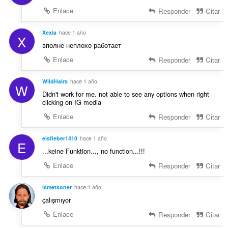
s
Enlace
Responder
Citar
:
Xexia
hace 1 año
X
вполне неплохо работает
Enlace
Responder
Citar
WildHairs
hace 1 año
W
Didn't work for me. not able to see any options when right
clicking on IG media
Enlace
Responder
Citar
eisfieber1410
hace 1 año
E
...keine Funktion..., no function...!!!
Enlace
Responder
Citar
ismetsoner
hace 1 año
çalışmıyor
Enlace
Responder
Citar