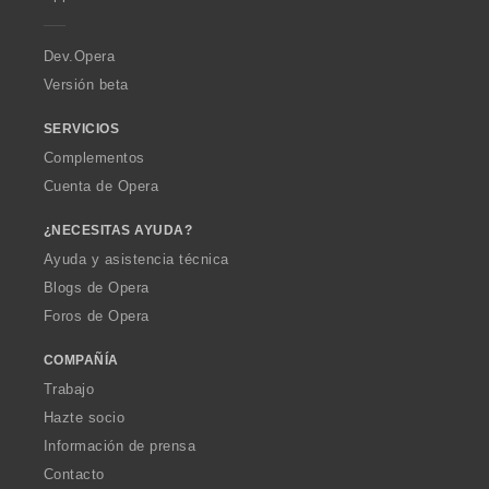
e
r
a
Dev.Opera
Versión beta
SERVICIOS
Complementos
Cuenta de Opera
¿NECESITAS AYUDA?
Ayuda y asistencia técnica
Blogs de Opera
Foros de Opera
COMPAÑÍA
Trabajo
Hazte socio
Información de prensa
Contacto