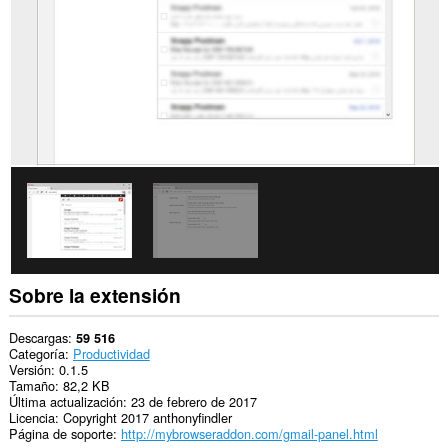
Web.
Esta
extensión
puede
acceder
a
tus
pestañas
y
tu
actividad
de
navegación.
Sobre la extensión
Descargas
59 516
Categoría
Productividad
Versión
0.1.5
Tamaño
82,2 KB
Última actualización
23 de febrero de 2017
Licencia
Copyright 2017 anthonyfindler
Página de soporte
http://mybrowseraddon.com/gmail-panel.html