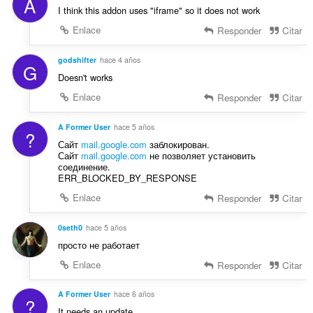
A
I think this addon uses "iframe" so it does not work
n
e
Enlace
Responder
Citar
s
:
godshifter
hace 4 años
G
Doesn't works
Enlace
Responder
Citar
A Former User
hace 5 años
?
Сайт
mail.google.com
заблокирован.
Сайт
mail.google.com
не позволяет установить
соединение.
ERR_BLOCKED_BY_RESPONSE
Enlace
Responder
Citar
0seth0
hace 5 años
просто не работает
Enlace
Responder
Citar
A Former User
hace 6 años
?
It needs an update