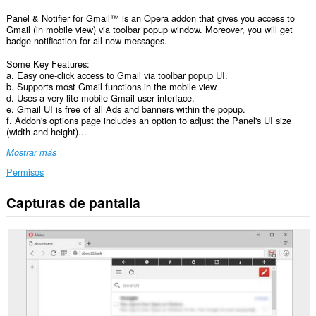
Panel & Notifier for Gmail™ is an Opera addon that gives you access to
Gmail (in mobile view) via toolbar popup window. Moreover, you will get
badge notification for all new messages.
Some Key Features:
a. Easy one-click access to Gmail via toolbar popup UI.
b. Supports most Gmail functions in the mobile view.
d. Uses a very lite mobile Gmail user interface.
e. Gmail UI is free of all Ads and banners within the popup.
f. Addon's options page includes an option to adjust the Panel's UI size
(width and height)...
Mostrar más
Permisos
Capturas de pantalla
Esta
extensión
puede
acceder
a
tus
datos
en
todos
los
sitios