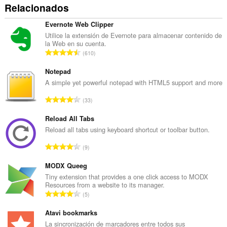
Relacionados
Evernote Web Clipper
Utilice la extensión de Evernote para almacenar contenido de
la Web en su cuenta.
N
610
ú
m
Notepad
e
A simple yet powerful notepad with HTML5 support and more
r
N
33
o
ú
t
m
Reload All Tabs
o
e
Reload all tabs using keyboard shortcut or toolbar button.
t
r
a
N
9
o
l
ú
t
d
m
MODX Queeg
o
e
e
Tiny extension that provides a one click access to MODX
t
p
Resources from a website to its manager.
r
a
N
u
5
o
l
ú
n
t
d
m
Atavi bookmarks
t
o
e
e
u
La sincronización de marcadores entre todos sus