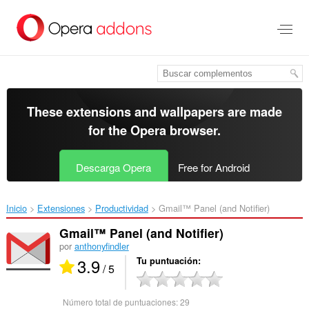
Saltar
al
contenido
principal
These extensions and wallpapers are made
for the
Opera browser
.
Descarga Opera
Free for Android
Inicio
Extensiones
Productividad
Gmail™ Panel (and Notifier)‎
Gmail™ Panel (and Notifier)
por
anthonyfindler
3.9
Tu puntuación
/ 5
Número total de puntuaciones:
29