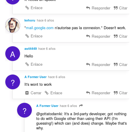
Enlace
Responder
Citar
kehoru
hace 6 años
"
mail.google.com
n'autorise pas la connexion." Doesn't work.
Enlace
Responder
Citar
as44449
hace 6 años
A
Hello
Enlace
Responder
Citar
A Former User
hace 6 años
?
It's wont to work
Cerrar
Enlace
Responder
Citar
A Former User
hace 6 años
?
@gottatodamki: It's a 3rd-party developer, got nothing
to do with Google other than using their API (I'm
guessing!) which can (and does) change. Maybe that's
why.