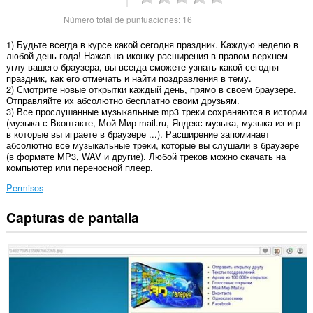
Número total de puntuaciones:
16
1) Будьте всегда в курсе какой сегодня праздник. Каждую неделю в
любой день года! Нажав на иконку расширения в правом верхнем
углу вашего браузера, вы всегда сможете узнать какой сегодня
праздник, как его отмечать и найти поздравления в тему.
2) Смотрите новые открытки каждый день, прямо в своем браузере.
Отправляйте их абсолютно бесплатно своим друзьям.
3) Все прослушанные музыкальные mp3 треки сохраняются в истории
(музыка с Вконтакте, Мой Мир mail.ru, Яндекс музыка, музыка из игр
в которые вы играете в браузере ...). Расширение запоминает
абсолютно все музыкальные треки, которые вы слушали в браузере
(в формате MP3, WAV и другие). Любой треков можно скачать на
компьютер или переносной плеер.
Permisos
Capturas de pantalla
Esta
extensión
puede
acceder
a
tus
datos
en
todos