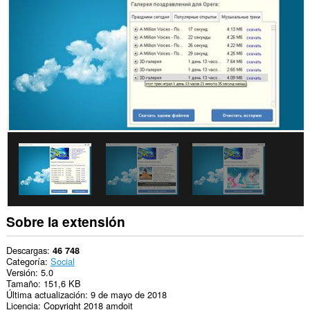
los
sitios
Web.
Esta
extensión
puede
acceder
a
tus
pestañas
y
tu
actividad
de
navegación.
This
extension
can
Sobre la extensión
store
an
unlimited
Descargas
46 748
amount
Categoría
Social
of
Versión
5.0
client-
Tamaño
151,6 KB
side
Última actualización
9 de mayo de 2018
data.
Licencia
Copyright 2018 amdoit