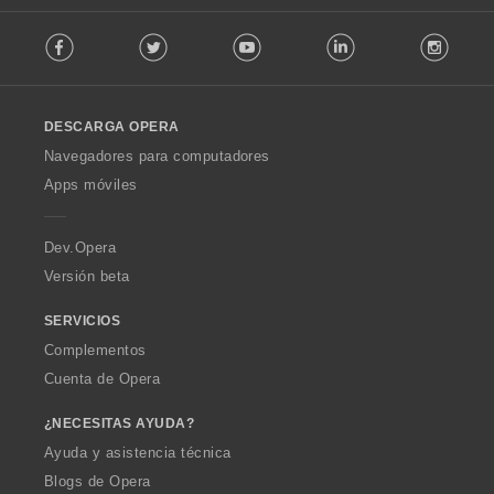
i
:
F
o
Facebook
Twitter
Youtube
LinkedIn
Instag
o
n
l
e
l
s
o
:
DESCARGA OPERA
w
O
Navegadores para computadores
p
Apps móviles
e
r
a
Dev.Opera
Versión beta
SERVICIOS
Complementos
Cuenta de Opera
¿NECESITAS AYUDA?
Ayuda y asistencia técnica
Blogs de Opera