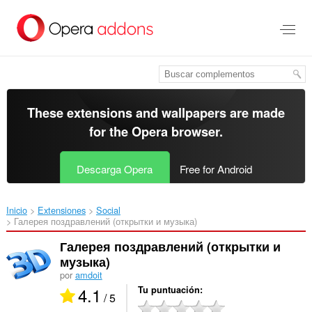
Saltar
al
contenido
principal
These extensions and wallpapers are made
for the
Opera browser
.
Descarga Opera
Free for Android
Inicio
Extensiones
Social
Галерея поздравлений (открытки и музыка)‎
Галерея поздравлений (открытки и
музыка)
por
amdoit
4.1
Tu puntuación
/ 5