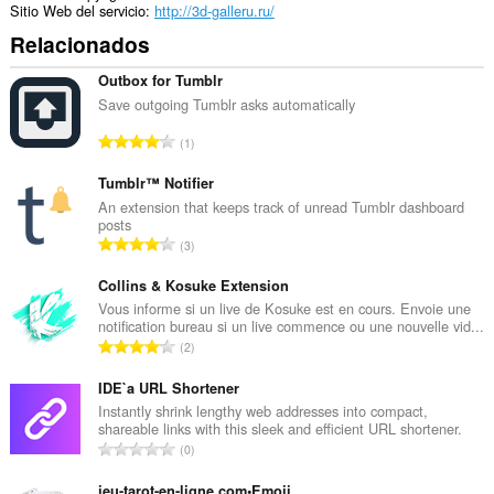
Sitio Web del servicio
http://3d-galleru.ru/
Relacionados
Outbox for Tumblr
Save outgoing Tumblr asks automatically
N
1
ú
m
Tumblr™ Notifier
e
An extension that keeps track of unread Tumblr dashboard
posts
r
N
3
o
ú
t
m
Collins & Kosuke Extension
o
e
Vous informe si un live de Kosuke est en cours. Envoie une
t
notification bureau si un live commence ou une nouvelle vid...
r
a
N
2
o
l
ú
t
d
m
IDE`a URL Shortener
o
e
e
Instantly shrink lengthy web addresses into compact,
t
p
shareable links with this sleek and efficient URL shortener.
r
a
N
u
0
o
l
ú
n
t
d
m
jeu-tarot-en-ligne.com•Emoji
t