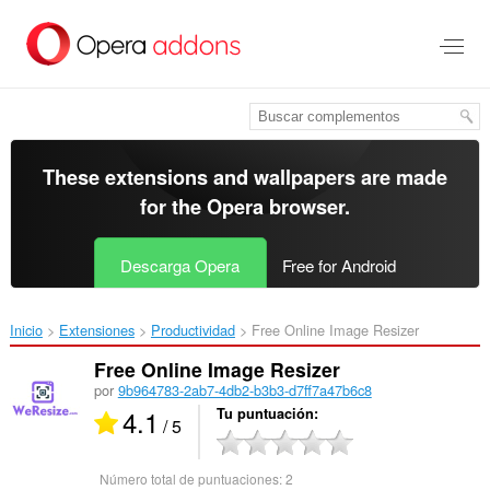
Saltar
al
contenido
principal
These extensions and wallpapers are made
for the
Opera browser
.
Descarga Opera
Free for Android
Inicio
Extensiones
Productividad
Free Online Image Resizer‎
Free Online Image Resizer
por
9b964783-2ab7-4db2-b3b3-d7ff7a47b6c8
4.1
Tu puntuación
/ 5
Número total de puntuaciones:
2