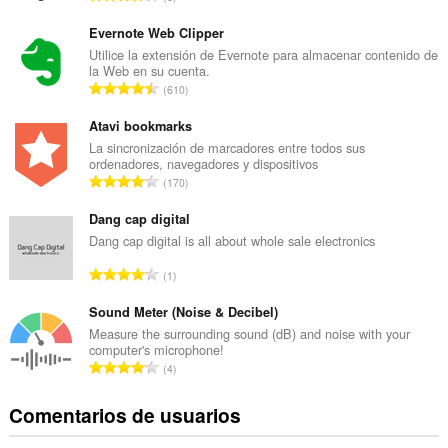
ú
m
Evernote Web Clipper
e
Utilice la extensión de Evernote para almacenar contenido de
la Web en su cuenta.
r
N
610
o
ú
t
m
Atavi bookmarks
o
e
La sincronización de marcadores entre todos sus
t
ordenadores, navegadores y dispositivos
r
a
N
170
o
l
ú
t
d
m
Dang cap digital
o
e
e
Dang cap digital is all about whole sale electronics
t
p
r
a
N
u
1
o
l
ú
n
t
d
m
Sound Meter (Noise & Decibel)
t
o
e
e
u
Measure the surrounding sound (dB) and noise with your
t
p
computer's microphone!
r
a
a
N
u
4
o
c
l
ú
n
t
i
d
m
t
Comentarios de usuarios
o
o
e
e
u
t
n
p
r
a