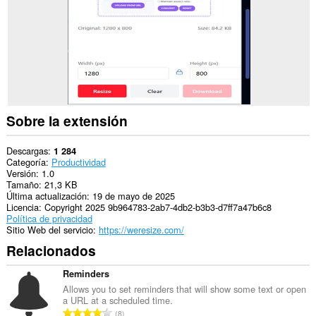
Sobre la extensión
Descargas
1 284
Categoría
Productividad
Versión
1.0
Tamaño
21,3 KB
Última actualización
19 de mayo de 2025
Licencia
Copyright 2025 9b964783-2ab7-4db2-b3b3-d7ff7a47b6c8
Política de privacidad
Sitio Web del servicio
https://weresize.com/
Relacionados
Reminders
Allows you to set reminders that will show some text or open
a URL at a scheduled time.
N
8