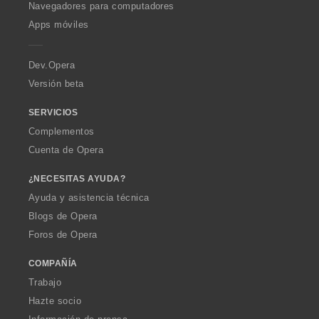
O
Navegadores para computadores
p
Apps móviles
e
r
a
Dev.Opera
Versión beta
SERVICIOS
Complementos
Cuenta de Opera
¿NECESITAS AYUDA?
Ayuda y asistencia técnica
Blogs de Opera
Foros de Opera
COMPAÑÍA
Trabajo
Hazte socio