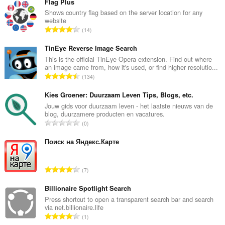
Flag Plus
Shows country flag based on the server location for any
website
N
14
ú
m
TinEye Reverse Image Search
e
This is the official TinEye Opera extension. Find out where
an image came from, how it's used, or find higher resolutio...
r
N
134
o
ú
t
m
Kies Groener: Duurzaam Leven Tips, Blogs, etc.
o
e
Jouw gids voor duurzaam leven - het laatste nieuws van de
t
blog, duurzamere producten en vacatures.
r
a
N
0
o
l
ú
t
d
m
Поиск на Яндекс.Карте
o
e
e
t
p
r
a
N
u
7
o
l
ú
n
t
d
m
Billionaire Spotlight Search
t
o
e
e
u
Press shortcut to open a transparent search bar and search
t
p
via net.billionaire.life
r
a
a
N
u
1
o
c
l