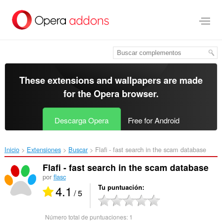
Saltar
al
contenido
principal
These extensions and wallpapers are made
for the
Opera browser
.
Descarga Opera
Free for Android
Inicio
Extensiones
Buscar
Flafi - fast search in the scam database‎
Flafi - fast search in the scam database
por
flasc
4.1
Tu puntuación
/ 5
Número total de puntuaciones:
1