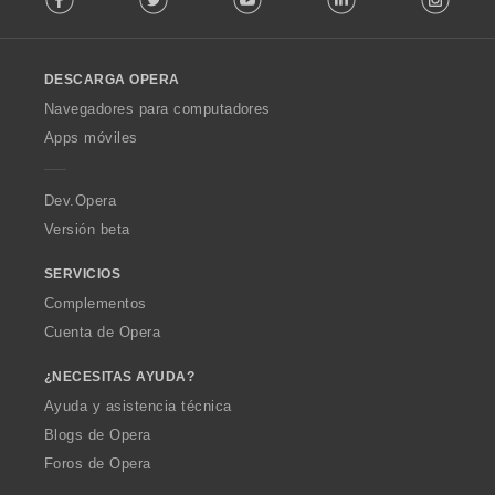
s
l
:
l
o
DESCARGA OPERA
w
O
Navegadores para computadores
p
Apps móviles
e
r
a
Dev.Opera
Versión beta
SERVICIOS
Complementos
Cuenta de Opera
¿NECESITAS AYUDA?
Ayuda y asistencia técnica
Blogs de Opera
Foros de Opera