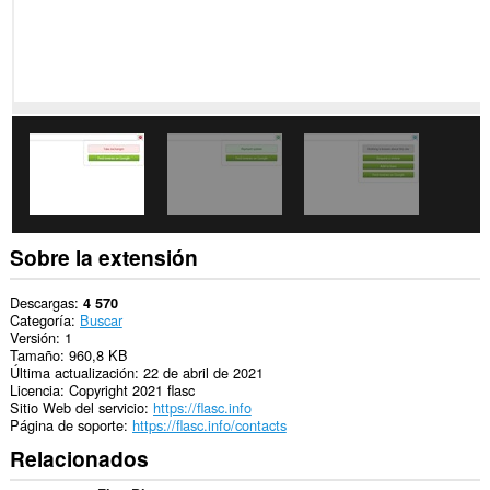
extensión
puede
acceder
a
tus
datos
en
algunos
sitios
Web.
Esta
extensión
puede
acceder
Sobre la extensión
a
tus
pestañas
Descargas
4 570
y
Categoría
Buscar
tu
Versión
1
actividad
Tamaño
960,8 KB
de
Última actualización
22 de abril de 2021
navegación.
Licencia
Copyright 2021 flasc
Sitio Web del servicio
https://flasc.info
Página de soporte
https://flasc.info/contacts
Relacionados