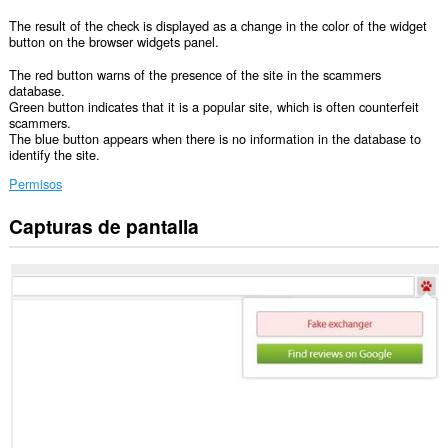
The result of the check is displayed as a change in the color of the widget
button on the browser widgets panel.
The red button warns of the presence of the site in the scammers
database.
Green button indicates that it is a popular site, which is often counterfeit
scammers.
The blue button appears when there is no information in the database to
identify the site.
Permisos
Capturas de pantalla
Esta
extensión
puede
acceder
a
tus
datos
en
todos
los
sitios
Web.
Esta