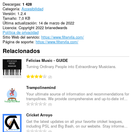
Descargas
1 428
Categoría
Accesibilidad
Versión
1.2.4
Tamaño
7,0 KB
Última actualización
14 de marzo de 2022
Licencia
Copyright 2022 brianedwards
Política de privacidad
Sitio Web del servicio
https://www.filtervila.com/
Página de soporte
https://www.filtervila.com/
Relacionados
Felicias Music - GUIDE
Turning Ordinary People into Extraordinary Musicians.
N
2
ú
m
Trampolinemind
e
Your ultimate source of information and recommendations for
trampolines. We provide comprehensive and up-to-date inf...
r
N
0
o
ú
t
m
Cricket Arroyo
o
e
Get the latest updates on all your favorite cricket leagues,
t
including PSL and Big Bash, on our website. Stay informe...
r
a
N
0