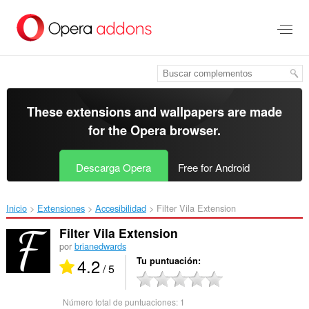
Saltar
al
contenido
principal
These extensions and wallpapers are made
for the
Opera browser
.
Descarga Opera
Free for Android
Inicio
Extensiones
Accesibilidad
Filter Vila Extension‎
Filter Vila Extension
por
brianedwards
4.2
Tu puntuación
/ 5
Número total de puntuaciones:
1