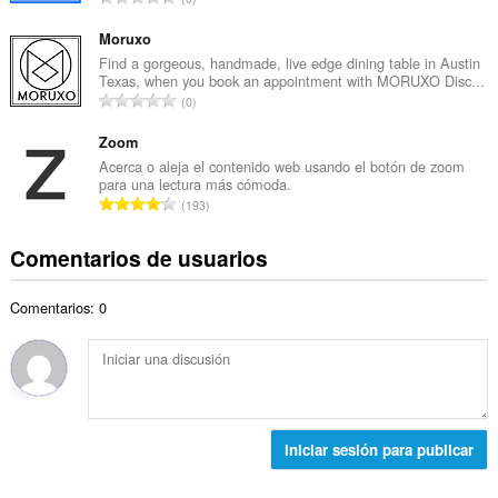
o
l
ú
t
d
m
Moruxo
o
e
e
Find a gorgeous, handmade, live edge dining table in Austin
t
p
Texas, when you book an appointment with MORUXO Disc...
r
a
N
u
0
o
l
ú
n
t
d
m
Zoom
t
o
e
e
u
Acerca o aleja el contenido web usando el botón de zoom
t
p
para una lectura más cómoda.
r
a
a
N
u
193
o
c
l
ú
n
t
i
d
m
t
Comentarios de usuarios
o
o
e
e
u
t
n
p
r
a
a
e
u
Comentarios: 0
o
c
l
s
n
t
i
d
:
t
o
o
e
u
t
n
p
a
a
e
u
c
l
s
n
i
d
:
Iniciar sesión para publicar
t
o
e
u
n
p