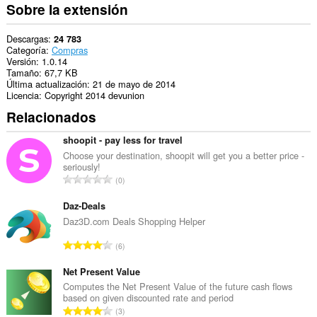
actividad
Sobre la extensión
de
navegación.
Descargas
24 783
Categoría
Compras
Versión
1.0.14
Tamaño
67,7 KB
Última actualización
21 de mayo de 2014
Licencia
Copyright 2014 devunion
Relacionados
shoopit - pay less for travel
Choose your destination, shoopit will get you a better price -
seriously!
N
0
ú
m
Daz-Deals
e
Daz3D.com Deals Shopping Helper
r
N
6
o
ú
t
m
Net Present Value
o
e
Computes the Net Present Value of the future cash flows
t
based on given discounted rate and period
r
a
N
3
o