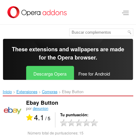
Saltar
al
contenido
principal
These extensions and wallpapers are made
for the
Opera browser
.
Descarga Opera
Free for Android
Inicio
Extensiones
Compras
Ebay Button‎
Ebay Button
por
devunion
4.1
Tu puntuación
/ 5
Número total de puntuaciones:
15