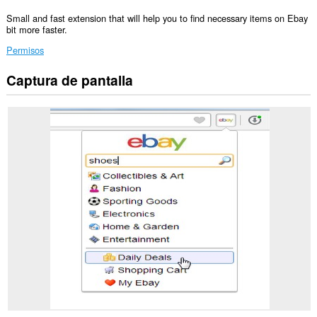
Small and fast extension that will help you to find necessary items on Ebay
bit more faster.
Permisos
Captura de pantalla
Esta
extensión
puede
acceder
a
tus
datos
en
algunos
sitios
Web.
Esta
extensión
puede
acceder
a
tus
pestañas
y
tu