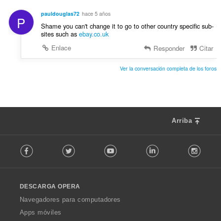
e
u
c
s
n
pauldouglas72
hace 5 años
i
P
:
t
Shame you can't change it to go to other country specific sub-
o
u
sites such as
ebay.co.uk
n
a
e
Enlace
Responder
Citar
c
s
i
:
Ver la conversación completa de los foros
o
n
e
s
:
Arriba
F
Facebook
Twitter
Youtube
LinkedIn
Instag
o
l
l
o
DESCARGA OPERA
w
O
Navegadores para computadores
p
Apps móviles
e