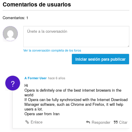
m
t
Comentarios de usuarios
o
o
e
e
u
t
n
p
r
a
a
e
u
Comentarios: 1
o
c
l
s
n
t
i
d
:
t
o
o
e
u
t
n
p
a
a
e
u
c
l
s
n
Ver la conversación completa de los foros
i
d
:
t
o
Iniciar sesión para publicar
e
u
n
p
a
e
u
c
s
n
A Former User
hace 6 años
i
?
:
t
Hi
o
u
Opera is definitely one of the best internet browsers in the
n
world
a
e
If Opera can be fully synchronized with the Internet Download
c
s
Manager software, such as Chrome and Firefox, it will help
i
users a lot.
:
o
Opera user from Iran
n
Enlace
Responder
Citar
e
s