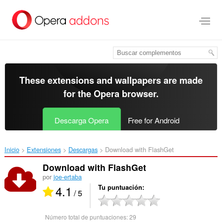
Saltar
al
contenido
principal
These extensions and wallpapers are made
for the
Opera browser
.
Descarga Opera
Free for Android
Inicio
Extensiones
Descargas
Download with FlashGet‎
Download with FlashGet
por
joe-ertaba
4.1
Tu puntuación
/ 5
Número total de puntuaciones:
29