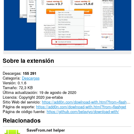
sitios
Web.
This
extension
can
exchange
messages
with
programs
other
than
Sobre la extensión
Opera.
This
Descargas
155 291
extension
Categoría
Descargas
can
Versión
0.1.6
create
Tamaño
72,3 KB
rich
Última actualización
19 de agosto de 2020
notifications
Licencia
Copyright 2020 joe-ertaba
and
Sitio Web del servicio
https://add0n.com/dowlnoad-with.html?from=flashget
display
Página de soporte
https://add0n.com/dowlnoad-with.html?from=flashget
them
Página de código fuente
https://github.com/belaviyo/download-with/
to
Relacionados
you
in
the
SaveFrom.net helper
system