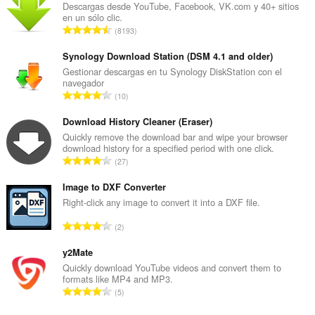
Descargas desde YouTube, Facebook, VK.com y 40+ sitios
tray.
en un sólo clic.
N
8193
ú
m
Synology Download Station (DSM 4.1 and older)
e
Gestionar descargas en tu Synology DiskStation con el
navegador
r
N
10
o
ú
t
m
Download History Cleaner (Eraser)
o
e
Quickly remove the download bar and wipe your browser
t
download history for a specified period with one click.
r
a
N
27
o
l
ú
t
d
m
Image to DXF Converter
o
e
e
Right-click any image to convert it into a DXF file.
t
p
r
a
N
u
2
o
l
ú
n
t
d
m
y2Mate
t
o
e
e
u
Quickly download YouTube videos and convert them to
t
p
formats like MP4 and MP3.
r
a
a
N
u
5
o
c
l
ú
n
t
i
d