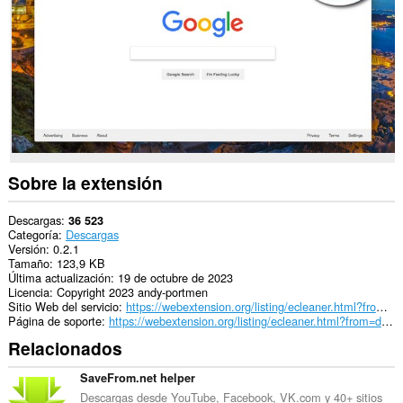
passwords
and
related
data.
Sobre la extensión
Descargas
36 523
Categoría
Descargas
Versión
0.2.1
Tamaño
123,9 KB
Última actualización
19 de octubre de 2023
Licencia
Copyright 2023 andy-portmen
Sitio Web del servicio
https://webextension.org/listing/ecleaner.html?from=downloads-cleaner
Página de soporte
https://webextension.org/listing/ecleaner.html?from=downloads-cleaner
Relacionados
SaveFrom.net helper
Descargas desde YouTube, Facebook, VK.com y 40+ sitios