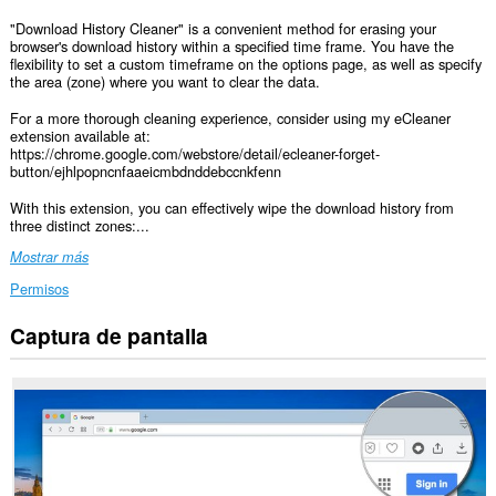
"Download History Cleaner" is a convenient method for erasing your
browser's download history within a specified time frame. You have the
flexibility to set a custom timeframe on the options page, as well as specify
the area (zone) where you want to clear the data.
For a more thorough cleaning experience, consider using my eCleaner
extension available at:
https://chrome.google.com/webstore/detail/ecleaner-forget-
button/ejhlpopncnfaaeicmbdnddebccnkfenn
With this extension, you can effectively wipe the download history from
three distinct zones:...
Mostrar más
Permisos
Captura de pantalla
This
extension
can
clear
recent
browsing
history,
cookies,
downloads,