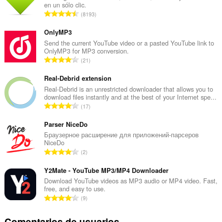
en un sólo clic.
N
8193
ú
m
OnlyMP3
e
Send the current YouTube video or a pasted YouTube link to
OnlyMP3 for MP3 conversion.
r
N
21
o
ú
t
m
Real-Debrid extension
o
e
Real-Debrid is an unrestricted downloader that allows you to
t
download files instantly and at the best of your Internet spe...
r
a
N
17
o
l
ú
t
d
m
Parser NiceDo
o
e
e
Браузерное расширение для приложений-парсеров
t
p
NiceDo
r
a
N
u
2
o
l
ú
n
t
d
m
Y2Mate - YouTube MP3/MP4 Downloader
t
o
e
e
u
Download YouTube videos as MP3 audio or MP4 video. Fast,
t
p
free, and easy to use.
r
a
a
N
u
9
o
c
l
ú
n
t
i
d
m
t
Comentarios de usuarios
o
o