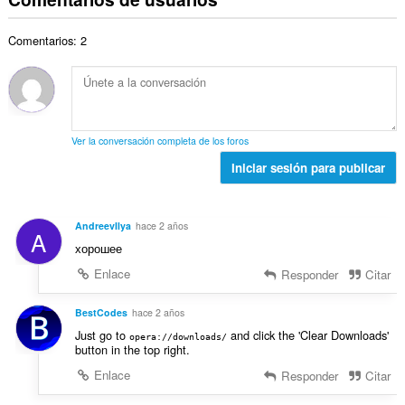
e
e
u
t
n
p
r
a
a
e
u
Comentarios: 2
o
c
l
s
n
t
i
d
:
t
o
o
e
u
t
n
p
a
a
e
u
c
l
s
n
Ver la conversación completa de los foros
i
d
:
t
o
Iniciar sesión para publicar
e
u
n
p
a
e
u
c
s
n
AndreevIlya
hace 2 años
i
A
:
t
хорошее
o
u
n
Enlace
Responder
Citar
a
e
c
s
BestCodes
hace 2 años
i
:
o
Just go to
and click the 'Clear Downloads'
opera://downloads/
button in the top right.
n
e
Enlace
Responder
Citar
s