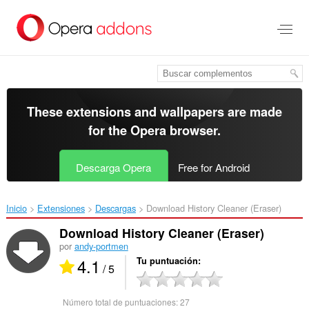
Saltar
al
contenido
principal
These extensions and wallpapers are made
for the
Opera browser
.
Descarga Opera
Free for Android
Inicio
Extensiones
Descargas
Download History Cleaner (Eraser)‎
Download History Cleaner (Eraser)
por
andy-portmen
4.1
Tu puntuación
/ 5
Número total de puntuaciones:
27