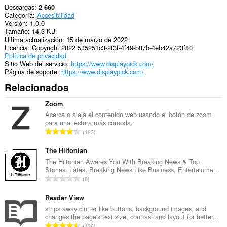
Descargas
2 660
Categoría
Accesibilidad
Versión
1.0.0
Tamaño
14,3 KB
Última actualización
15 de marzo de 2022
Licencia
Copyright 2022 535251c3-2f3f-4f49-b07b-4eb42a723f80
Política de privacidad
Sitio Web del servicio
https://www.displaypick.com/
Página de soporte
https://www.displaypick.com/
Relacionados
Zoom
Acerca o aleja el contenido web usando el botón de zoom
para una lectura más cómoda.
N
193
ú
m
The Hiltonian
e
The Hiltonian Awares You With Breaking News & Top
Stories. Latest Breaking News Like Business, Entertainme...
r
N
0
o
ú
t
m
Reader View
o
e
strips away clutter like buttons, background images, and
t
changes the page's text size, contrast and layout for better...
r
a
N
136