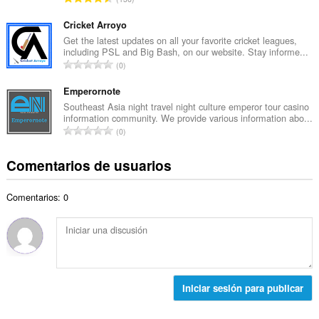
o
l
ú
t
d
m
Cricket Arroyo
o
e
e
Get the latest updates on all your favorite cricket leagues,
t
p
including PSL and Big Bash, on our website. Stay informe...
r
a
N
u
0
o
l
ú
n
t
d
m
Emperornote
t
o
e
e
u
Southeast Asia night travel night culture emperor tour casino
t
p
information community. We provide various information abo...
r
a
a
N
u
0
o
c
l
ú
n
t
i
d
m
t
Comentarios de usuarios
o
o
e
e
u
t
n
p
r
a
a
e
u
Comentarios: 0
o
c
l
s
n
t
i
d
:
t
o
o
e
u
t
n
p
a
a
e
u
c
l
s
n
i
d
:
Iniciar sesión para publicar
t
o
e
u
n
p