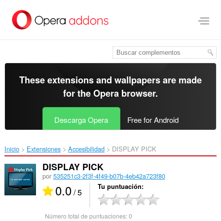
Saltar
al
contenido
principal
These extensions and wallpapers are made
for the
Opera browser
.
Descarga Opera
Free for Android
Inicio
Extensiones
Accesibilidad
DISPLAY PICK‎
DISPLAY PICK
por
535251c3-2f3f-4f49-b07b-4eb42a723f80
0.0
Tu puntuación
/ 5
Número total de puntuaciones:
0