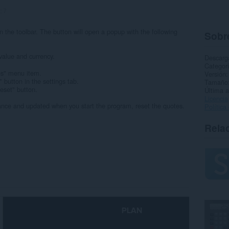
:
7
 in the toolbar. The button will open a popup with the following
Sobre
value and currency.
Descarg
Categor
ns" menu item.
Versión
button in the settings tab.
Tamaño
Reset" button.
Última a
Licencia
nce and updated when you start the program, reset the quotes.
Política
Rela