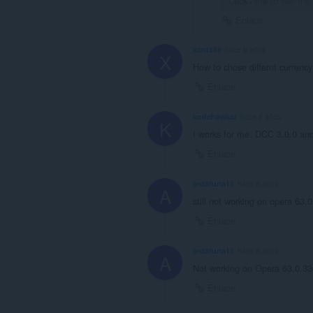
Click here to see th
Enlace
xantx88
hace 6 años
X
How to chose differnt currency
Enlace
kodehawker
hace 6 años
K
I works for me. DCC 3.0.0 an
Enlace
ardatuna11
hace 6 años
A
still not working on opera 63.
Enlace
ardatuna11
hace 6 años
A
Not working on Opera 63.0.3
Enlace