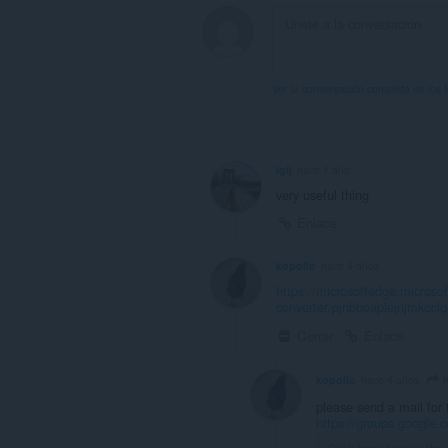
Ver la conversación completa de los 
igij
hace 1 año
very useful thing
Enlace
kopollo
hace 4 años
https://microsoftedge.microsof
converter/pjnbboaplejnjmko
Cerrar
Enlace
k
kopollo
hace 4 años
please send a mail for 
https://groups.google.c