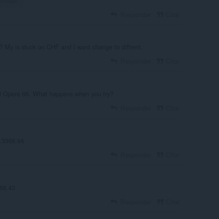
e image
Responder
Citar
? My is stuck on CHF and I want change to diffrent..
Responder
Citar
d Opera 66. What happens when you try?
Responder
Citar
0.3368.94
Responder
Citar
368.43
Responder
Citar