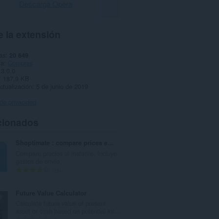
Descarga Opera
 la extensión
as
20 649
ía
Compras
3.0.0
187,9 KB
ctualización
5 de junio de 2019
 de privacidad
cionados
Shoptimate : compare prices easily
Compare precios al instante. Incluye
gastos de envío.
N
16
ú
m
Future Value Calculator
e
Calculate future value of present
r
asset or cash based on potential int...
o