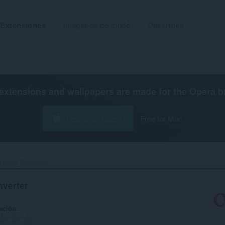
Extensiones
Imágenes de fondo
Desarrolla
extensions and wallpapers are made for the
Opera b
Descarga Opera
Free for Mac
rrency Converter‎
nverter
ación