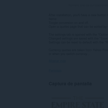
Número total de puntuaciones
After installation, you'll have a new button
items:
Toogle conversion on and off.
Open a quotes page that can be sorted by 
The settings tab is opened with the "Optio
Changed settings are saved with the "Save" 
Settings can be reset to default with the "
Currency quotes are taken from Yahoo Fina
or when you switch currency...
Mostrar más
Permisos
Esta
Captura de pantalla
extensión
puede
acceder
a
tus
datos
en