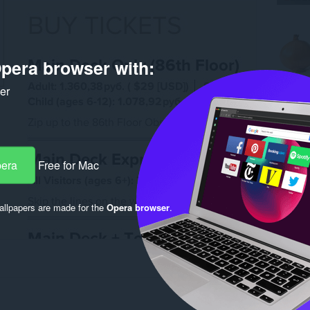
pera browser with:
ker
pera
Free for Mac
llpapers are made for the
Opera browser
.