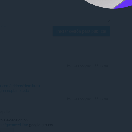
foros
Iniciar sesión para publicar
Responder
Citar
t.com/addons/detail/unit-
clggnhmdpbmpapdc
Responder
Citar
opollo
this extension on
om/g/convert-live
google groups.