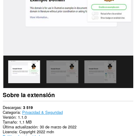
los
sitios
Web.
Esta
extensión
puede
acceder
a
tus
pestañas
y
tu
actividad
de
navegación.
Sobre la extensión
Descargas
3 519
Categoría
Privacidad & Seguridad
Versión
1.1.0
Tamaño
1,1 MB
Última actualización
30 de marzo de 2022
Licencia
Copyright 2022 mdn