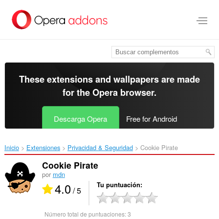
Saltar
al
contenido
principal
These extensions and wallpapers are made
for the
Opera browser
.
Descarga Opera
Free for Android
Inicio
Extensiones
Privacidad & Seguridad
Cookie Pirate‎
Cookie Pirate
por
mdn
4.0
Tu puntuación
/ 5
Número total de puntuaciones:
3