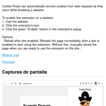
Cookie Pirate can automatically remove cookies from web requests as they
occur while browsing a website.
To enable this extension on a website:
1. Visit the website
2. Click the extension's icon
4. Click the green "Enable" button in the extension's popup
Options:
- Reload after site enabled: Reloads the page immediately after a site is
enabled to start using the extension. Without this, manually reload the
page when you are ready to use the extension on the site...
Mostrar más
Permisos
Capturas de pantalla
Esta
extensión
puede
acceder
a
tus
datos
en
todos