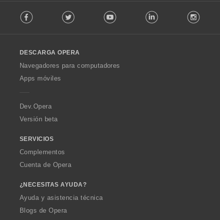
:
F
o
Facebook
Twitter
Youtube
LinkedIn
Instag
o
n
l
e
l
s
o
:
DESCARGA OPERA
w
O
Navegadores para computadores
p
Apps móviles
e
r
a
Dev.Opera
Versión beta
SERVICIOS
Complementos
Cuenta de Opera
¿NECESITAS AYUDA?
Ayuda y asistencia técnica
Blogs de Opera