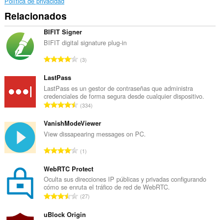
Política de privacidad
Relacionados
BIFIT Signer
BIFIT digital signature plug-in
N
3
ú
m
LastPass
e
LastPass es un gestor de contraseñas que administra
credenciales de forma segura desde cualquier dispositivo.
r
N
334
o
ú
t
m
VanishModeViewer
o
e
View dissapearing messages on PC.
t
r
a
N
1
o
l
ú
t
d
m
WebRTC Protect
o
e
e
Oculta sus direcciones IP públicas y privadas configurando
t
p
cómo se enruta el tráfico de red de WebRTC.
r
a
N
u
27
o
l
ú
n
t
d
m
uBlock Origin
t
o