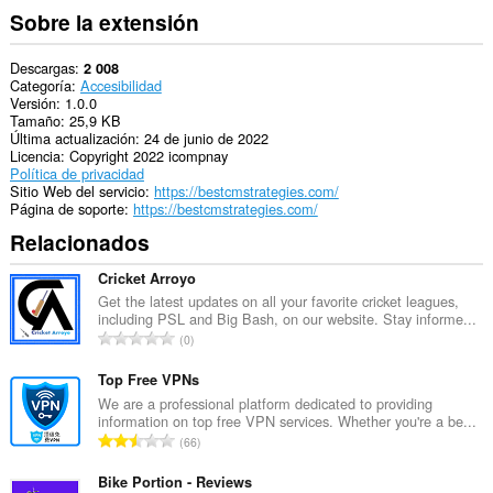
Sobre la extensión
Descargas
2 008
Categoría
Accesibilidad
Versión
1.0.0
Tamaño
25,9 KB
Última actualización
24 de junio de 2022
Licencia
Copyright 2022 icompnay
Política de privacidad
Sitio Web del servicio
https://bestcmstrategies.com/
Página de soporte
https://bestcmstrategies.com/
Relacionados
Cricket Arroyo
Get the latest updates on all your favorite cricket leagues,
including PSL and Big Bash, on our website. Stay informe...
N
0
ú
m
Top Free VPNs
e
We are a professional platform dedicated to providing
information on top free VPN services. Whether you're a be...
r
N
66
o
ú
t
m
Bike Portion - Reviews
o