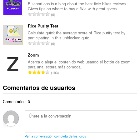
e
Bikeportions is a blog about the best fixie bikes reviews.
t
Gives tips on where to buy a fixie with great specs.
r
a
N
0
o
l
ú
t
d
m
Rice Purity Test
o
e
e
Calculate quick the average score of Rice purity test by
t
p
participating in this unblocked quiz.
r
a
N
u
0
o
l
ú
n
t
d
m
Zoom
t
o
e
e
u
Acerca o aleja el contenido web usando el botón de zoom
t
p
para una lectura más cómoda.
r
a
a
N
u
193
o
c
l
ú
n
t
i
d
m
t
Comentarios de usuarios
o
o
e
e
u
t
n
p
r
a
a
e
u
Comentarios: 0
o
c
l
s
n
t
i
d
:
t
o
o
e
u
t
n
p
a
a
e
u
c
l
s
n
Ver la conversación completa de los foros
i