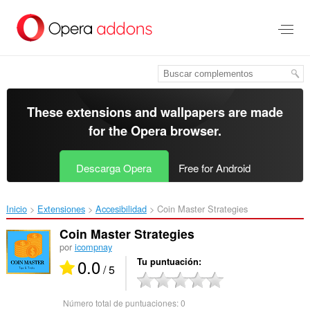
Saltar
al
contenido
principal
These extensions and wallpapers are made
for the
Opera browser
.
Descarga Opera
Free for Android
Inicio
Extensiones
Accesibilidad
Coin Master Strategies‎
Coin Master Strategies
por
icompnay
0.0
Tu puntuación
/ 5
Número total de puntuaciones:
0