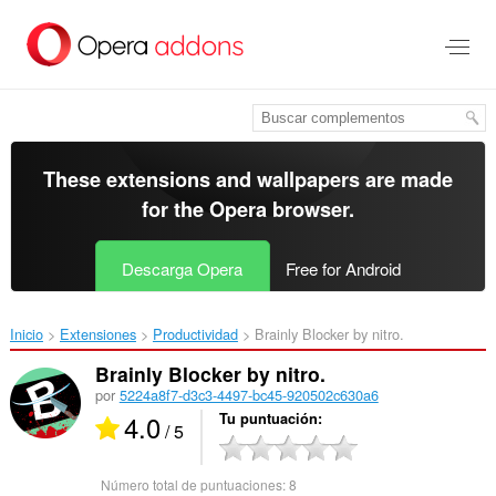
Saltar
al
contenido
principal
These extensions and wallpapers are made
for the
Opera browser
.
Descarga Opera
Free for Android
Inicio
Extensiones
Productividad
Brainly Blocker by nitro.‎
Brainly Blocker by nitro.
por
5224a8f7-d3c3-4497-bc45-920502c630a6
4.0
Tu puntuación
/ 5
Número total de puntuaciones:
8