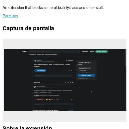
An extension that blocks some of brainly's ads and other stuff.
Permisos
Captura de pantalla
Esta
extensión
puede
acceder
a
tus
datos
en
algunos
sitios
Web.
Sobre la extensión