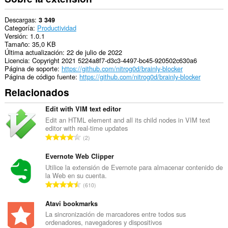
Descargas
3 349
Categoría
Productividad
Versión
1.0.1
Tamaño
35,0 KB
Última actualización
22 de julio de 2022
Licencia
Copyright 2021 5224a8f7-d3c3-4497-bc45-920502c630a6
Página de soporte
https://github.com/nitrog0d/brainly-blocker
Página de código fuente
https://github.com/nitrog0d/brainly-blocker
Relacionados
Edit with VIM text editor
Edit an HTML element and all its child nodes in VIM text
editor with real-time updates
N
2
ú
m
Evernote Web Clipper
e
Utilice la extensión de Evernote para almacenar contenido de
la Web en su cuenta.
r
N
610
o
ú
t
m
Atavi bookmarks
o
e
La sincronización de marcadores entre todos sus
t
ordenadores, navegadores y dispositivos
r