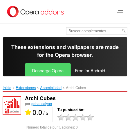
Saltar
al
contenido
principal
These extensions and wallpapers are made
for the
Opera browser
.
Descarga Opera
Free for Android
Inicio
Extensiones
Accesibilidad
Archi Cubes‎
Archi Cubes
por
gohansaiyan
0.0
Tu puntuación
/ 5
Número total de puntuaciones:
0