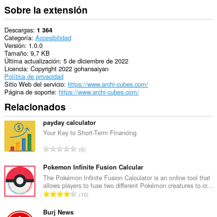
Sobre la extensión
Descargas
1 364
Categoría
Accesibilidad
Versión
1.0.0
Tamaño
9,7 KB
Última actualización
5 de diciembre de 2022
Licencia
Copyright 2022 gohansaiyan
Política de privacidad
Sitio Web del servicio
https://www.archi-cubes.com/
Página de soporte
https://www.archi-cubes.com/
Relacionados
payday calculator
Your Key to Short-Term Financing
N
0
ú
m
Pokemon Infinite Fusion Calcular
e
The Pokémon Infinite Fusion Calculator is an online tool that
allows players to fuse two different Pokémon creatures to cr...
r
N
10
o
ú
t
m
Burj News
o