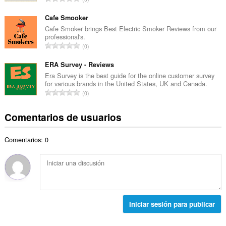
o
l
ú
t
d
m
Cafe Smooker
o
e
e
Cafe Smoker brings Best Electric Smoker Reviews from our
t
p
professional's.
r
a
N
u
0
o
l
ú
n
t
d
m
ERA Survey - Reviews
t
o
e
e
u
Era Survey is the best guide for the online customer survey
t
p
for various brands in the United States, UK and Canada.
r
a
a
N
u
0
o
c
l
ú
n
t
i
d
m
t
Comentarios de usuarios
o
o
e
e
u
t
n
p
r
a
a
e
u
Comentarios: 0
o
c
l
s
n
t
i
d
:
t
o
o
e
u
t
n
p
a
a
e
u
c
l
s
n
i
d
:
Iniciar sesión para publicar
t
o
e
u
n
p