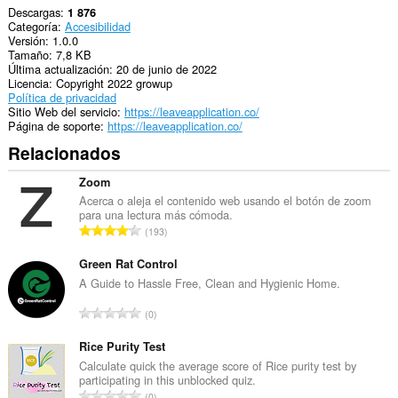
Descargas
1 876
Categoría
Accesibilidad
Versión
1.0.0
Tamaño
7,8 KB
Última actualización
20 de junio de 2022
Licencia
Copyright 2022 growup
Política de privacidad
Sitio Web del servicio
https://leaveapplication.co/
Página de soporte
https://leaveapplication.co/
Relacionados
Zoom
Acerca o aleja el contenido web usando el botón de zoom
para una lectura más cómoda.
N
193
ú
m
Green Rat Control
e
A Guide to Hassle Free, Clean and Hygienic Home.
r
N
0
o
ú
t
m
Rice Purity Test
o
e
Calculate quick the average score of Rice purity test by
t
participating in this unblocked quiz.
r
a
N
0