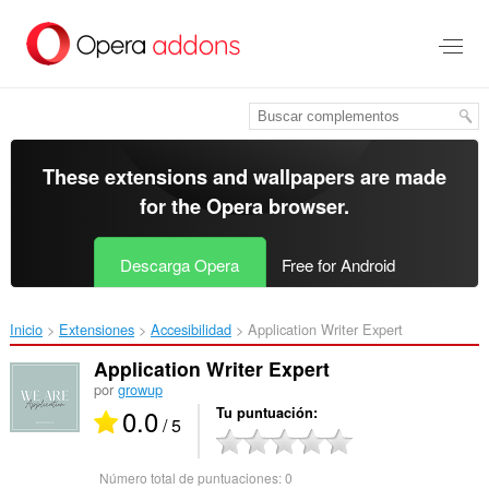
Saltar
al
contenido
principal
These extensions and wallpapers are made
for the
Opera browser
.
Descarga Opera
Free for Android
Inicio
Extensiones
Accesibilidad
Application Writer Expert‎
Application Writer Expert
por
growup
0.0
Tu puntuación
/ 5
Número total de puntuaciones:
0