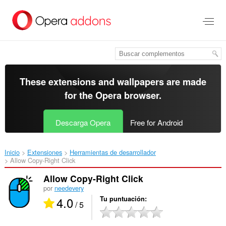
Saltar
al
contenido
principal
These extensions and wallpapers are made
for the
Opera browser
.
Descarga Opera
Free for Android
Inicio
Extensiones
Herramientas de desarrollador
Allow Copy-Right Click‎
Allow Copy-Right Click
por
needevery
4.0
Tu puntuación
/ 5