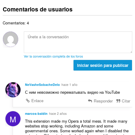
ú
n
t
i
d
m
t
Comentarios de usuarios
o
o
e
e
u
t
n
p
r
a
a
e
u
Comentarios: 4
o
c
l
s
n
t
i
d
:
t
o
o
e
u
t
n
p
a
a
e
u
c
l
s
n
Ver la conversación completa de los foros
i
d
:
t
o
Iniciar sesión para publicar
e
u
n
p
a
e
u
c
s
n
NeVasheSobacheDelo
hace 1 año
i
:
t
С ним невозможно перематывать видео на YouTube
o
u
n
Enlace
Responder
Citar
a
e
c
s
marcos-baldin
hace 2 años
i
M
:
o
This extension made my Opera a total mess. It made many
websites stop working, including Amazon and some
n
governmental ones. Some worked again when I disabled the
e