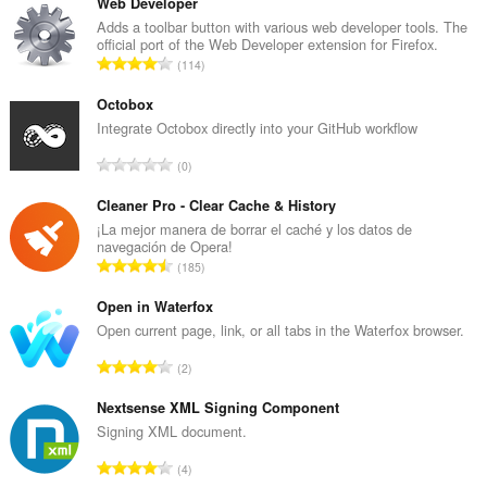
Web Developer
Adds a toolbar button with various web developer tools. The
official port of the Web Developer extension for Firefox.
N
114
ú
m
Octobox
e
Integrate Octobox directly into your GitHub workflow
r
N
0
o
ú
t
m
Cleaner Pro - Clear Cache & History
o
e
¡La mejor manera de borrar el caché y los datos de
t
navegación de Opera!
r
a
N
185
o
l
ú
t
d
m
Open in Waterfox
o
e
e
Open current page, link, or all tabs in the Waterfox browser.
t
p
r
a
N
u
2
o
l
ú
n
t
d
m
Nextsense XML Signing Component
t
o
e
e
u
Signing XML document.
t
p
r
a
a
N
u
4
o
c
l