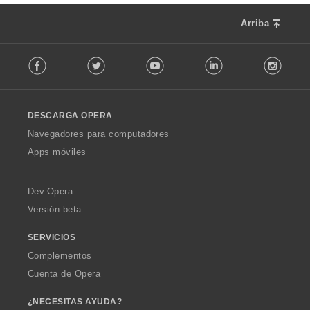
Arriba
F
Facebook
Twitter
Youtube
LinkedIn
Instag
o
l
l
o
DESCARGA OPERA
w
O
Navegadores para computadores
p
Apps móviles
e
r
a
Dev.Opera
Versión beta
SERVICIOS
Complementos
Cuenta de Opera
¿NECESITAS AYUDA?