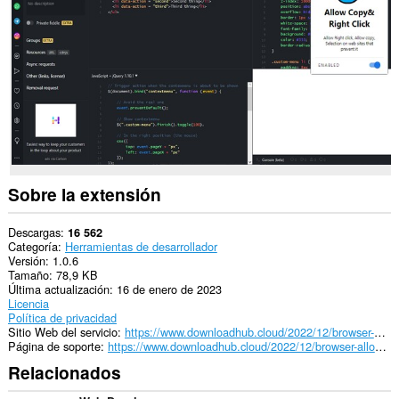
los
sitios
Web.
Esta
extensión
puede
acceder
a
tus
pestañas
y
tu
Sobre la extensión
actividad
de
navegación.
Descargas
16 562
Categoría
Herramientas de desarrollador
Versión
1.0.6
Tamaño
78,9 KB
Última actualización
16 de enero de 2023
Licencia
Política de privacidad
Sitio Web del servicio
https://www.downloadhub.cloud/2022/12/browser-allow-copy-right-click.html
Página de soporte
https://www.downloadhub.cloud/2022/12/browser-allow-copy-right-click.html
Relacionados