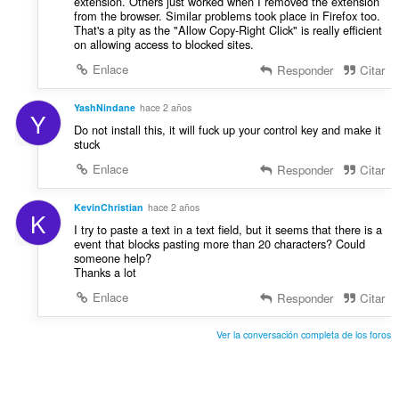
extension. Others just worked when I removed the extension
s
from the browser. Similar problems took place in Firefox too.
:
That's a pity as the "Allow Copy-Right Click" is really efficient
on allowing access to blocked sites.
Enlace
Responder
Citar
YashNindane
hace 2 años
Y
Do not install this, it will fuck up your control key and make it
stuck
Enlace
Responder
Citar
KevinChristian
hace 2 años
K
I try to paste a text in a text field, but it seems that there is a
event that blocks pasting more than 20 characters? Could
someone help?
Thanks a lot
Enlace
Responder
Citar
Ver la conversación completa de los foros