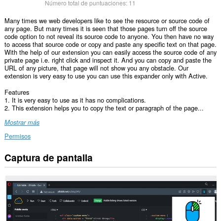
Número total de puntuaciones:
11
Many times we web developers like to see the resource or source code of
any page. But many times it is seen that those pages turn off the source
code option to not reveal its source code to anyone. You then have no way
to access that source code or copy and paste any specific text on that page.
With the help of our extension you can easily access the source code of any
private page i.e. right click and inspect it. And you can copy and paste the
URL of any picture, that page will not show you any obstacle. Our
extension is very easy to use you can use this expander only with Active.
Features
1. It is very easy to use as it has no complications.
2. This extension helps you to copy the text or paragraph of the page...
Mostrar más
Permisos
Captura de pantalla
Esta
extensión
puede
acceder
a
tus
datos
en
todos