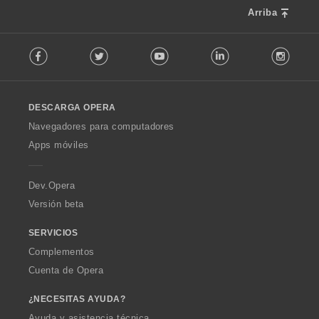
:
Arriba
F
Facebook
Twitter
Youtube
LinkedIn
Instag
o
l
l
o
DESCARGA OPERA
w
O
Navegadores para computadores
p
Apps móviles
e
r
a
Dev.Opera
Versión beta
SERVICIOS
Complementos
Cuenta de Opera
¿NECESITAS AYUDA?
Ayuda y asistencia técnica