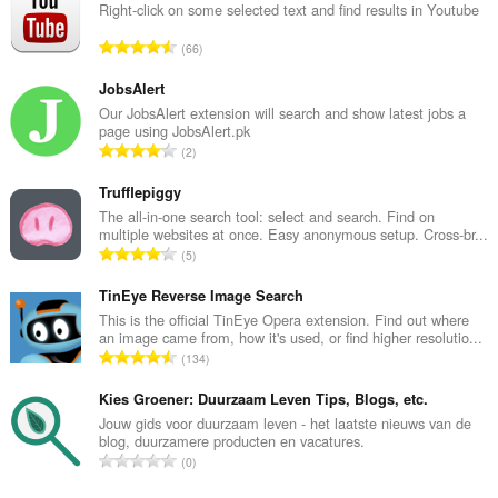
Right-click on some selected text and find results in Youtube
N
66
ú
m
JobsAlert
e
Our JobsAlert extension will search and show latest jobs a
page using JobsAlert.pk
r
N
2
o
ú
t
m
Trufflepiggy
o
e
The all-in-one search tool: select and search. Find on
t
multiple websites at once. Easy anonymous setup. Cross-br...
r
a
N
5
o
l
ú
t
d
m
TinEye Reverse Image Search
o
e
e
This is the official TinEye Opera extension. Find out where
t
p
an image came from, how it's used, or find higher resolutio...
r
a
N
u
134
o
l
ú
n
t
d
m
Kies Groener: Duurzaam Leven Tips, Blogs, etc.
t
o
e
e
u
Jouw gids voor duurzaam leven - het laatste nieuws van de
t
p
blog, duurzamere producten en vacatures.
r
a
a
N
u
0
o
c
l
ú
n
t
i
d