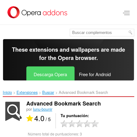
Saltar
al
contenido
principal
These extensions and wallpapers are made
for the
Opera browser
.
Descarga Opera
Free for Android
Inicio
Extensiones
Buscar
Advanced Bookmark Search‎
Advanced Bookmark Search
por
lunu-bounir
4.0
Tu puntuación
/ 5
Número total de puntuaciones:
3