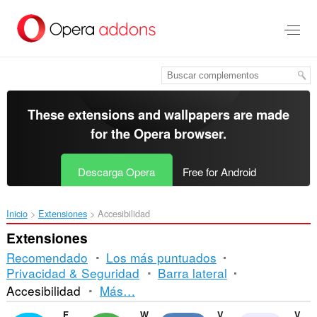
Saltar
al
contenido
principal
These extensions and wallpapers are made
for the
Opera browser
.
Descarga Opera
Free for Android
Inicio
Extensiones
Accesibilidad
Extensiones
Recomendado
Los más puntuados
Privacidad & Seguridad
Barra lateral
Ordenar
Accesibilidad
Más…
y
Facebook Messenger
WhatsApp
VKontakte
Volume Master