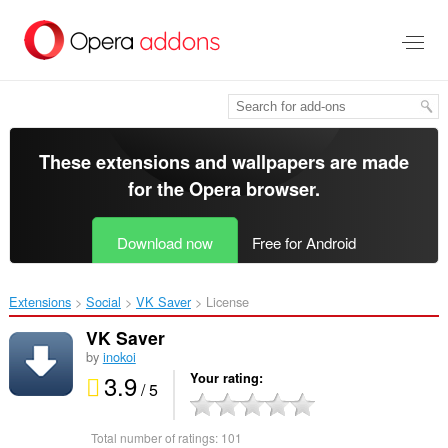
Skip
to
main
content
These extensions and wallpapers are made
for the
Opera browser
.
Download now
Free for Android
Extensions
Social
VK Saver‎
License
VK Saver
by
inokoi
3.9
Your rating
/ 5
Total number of ratings:
101