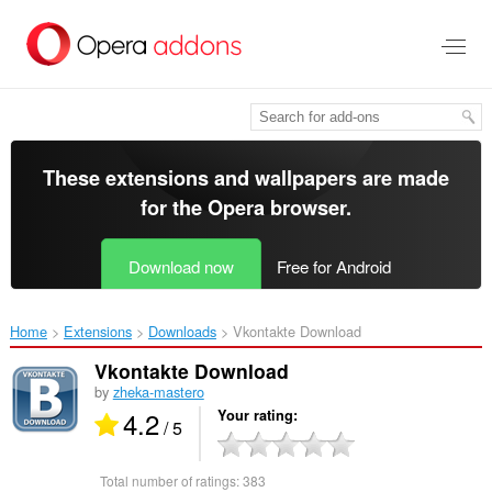
Skip
to
main
content
These extensions and wallpapers are made
for the
Opera browser
.
Download now
Free for Android
Home
Extensions
Downloads
Vkontakte Download‎
Vkontakte Download
by
zheka-mastero
4.2
Your rating
/ 5
Total number of ratings:
383