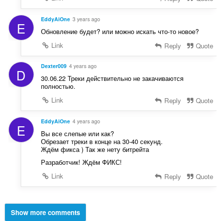
EddyAiOne
3 years ago
E
Обновление будет? или можно искать что-то новое?
Link
Reply
Quote
Dexter009
4 years ago
D
30.06.22 Треки действительно не закачиваются
полностью.
Link
Reply
Quote
EddyAiOne
4 years ago
E
Вы все слепые или как?
Обрезает треки в конце на 30-40 секунд.
Ждём фикса ) Так же нету битрейта
Разработчик! Ждём ФИКС!
Link
Reply
Quote
Show more comments