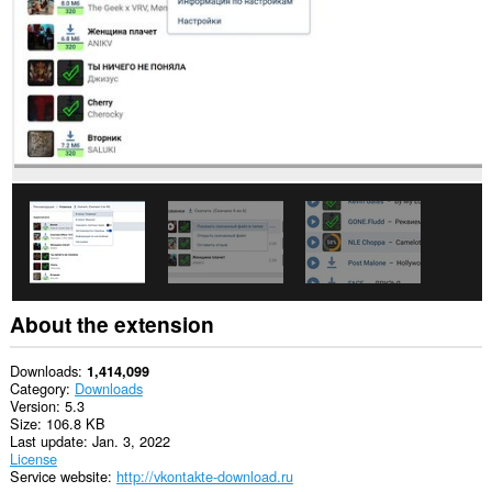
extension
can
access
your
tabs
and
browsing
activity.
About the extension
Downloads
1,414,099
Category
Downloads
Version
5.3
Size
106.8 KB
Last update
Jan. 3, 2022
License
Service website
http://vkontakte-download.ru