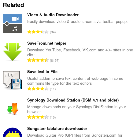
Related
Video & Audio Downloader
Easily download video & audio streams via toolbar popup.
T
34
o
t
SaveFrom.net helper
a
Download YouTube, Facebook, VK.com and 40+ sites in one
click.
l
T
8197
n
o
u
t
Save text to File
m
a
Useful addon to save text content of web page in some
b
commons file type for the text editors
l
e
T
11
n
r
o
u
o
t
Synology Download Station (DSM 4.1 and older)
m
f
a
Manage downloads on your Synology DiskStation in your
b
r
browser.
l
e
T
a
10
n
r
o
t
u
o
t
Songsterr tablature downloader
i
m
f
a
n
Download Guitar Pro (GP) files from Songsterr.com for