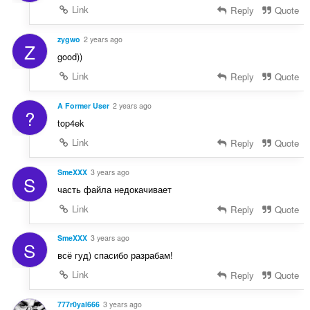
Link
Reply
Quote
zygwo
2 years ago
Z
good))
Link
Reply
Quote
A Former User
2 years ago
?
top4ek
Link
Reply
Quote
SmeXXX
3 years ago
S
часть файла недокачивает
Link
Reply
Quote
SmeXXX
3 years ago
S
всё гуд) спасибо разрабам!
Link
Reply
Quote
777r0yal666
3 years ago