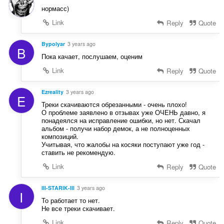
нормасс)
Link
Reply
Quote
Bypolyar
3 years ago
B
Пока качает, послушаем, оценим
Link
Reply
Quote
Ezreality
3 years ago
E
Треки скачиваются обрезанными - очень плохо!
О проблеме заявлено в отзывах уже ОЧЕНЬ давно, я
понадеялся на исправление ошибки, но нет. Скачал
альбом - получи набор демок, а не полноценных
композиций.
Учитывая, что жалобы на косяки поступают уже год -
ставить не рекомендую.
Link
Reply
Quote
III-STARIK-III
3 years ago
I
То работает то нет.
Не все треки скачивает.
Link
Reply
Quote