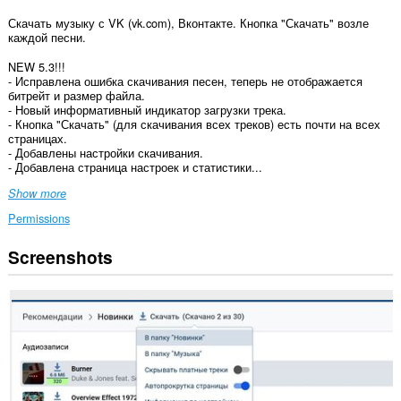
Скачать музыку с VK (vk.com), Вконтакте. Кнопка "Скачать" возле
каждой песни.
NEW 5.3!!!
- Исправлена ошибка скачивания песен, теперь не отображается
битрейт и размер файла.
- Новый информативный индикатор загрузки трека.
- Кнопка "Скачать" (для скачивания всех треков) есть почти на всех
страницах.
- Добавлены настройки скачивания.
- Добавлена страница настроек и статистики...
Show more
Permissions
Screenshots
This
extension
can
access
your
data
on
some
websites.
This