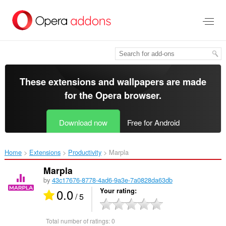
Skip
to
main
content
These extensions and wallpapers are made
for the
Opera browser
.
Download now
Free for Android
Home
Extensions
Productivity
Marpla‎
Marpla
by
43c17676-8778-4ad6-9a3e-7a0828da63db
0.0
Your rating
/ 5
Total number of ratings:
0