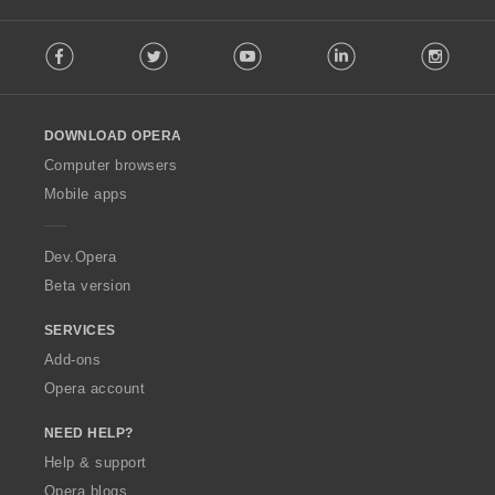
:
F
Facebook
Twitter
Youtube
LinkedIn
Instag
o
l
l
o
DOWNLOAD OPERA
w
O
Computer browsers
p
Mobile apps
e
r
a
Dev.Opera
Beta version
SERVICES
Add-ons
Opera account
NEED HELP?
Help & support
Opera blogs