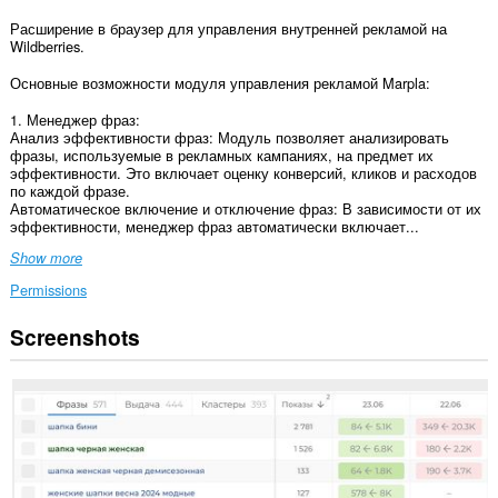
Расширение в браузер для управления внутренней рекламой на
Wildberries.
Основные возможности модуля управления рекламой Marpla:
1. Менеджер фраз:
Анализ эффективности фраз: Модуль позволяет анализировать
фразы, используемые в рекламных кампаниях, на предмет их
эффективности. Это включает оценку конверсий, кликов и расходов
по каждой фразе.
Автоматическое включение и отключение фраз: В зависимости от их
эффективности, менеджер фраз автоматически включает...
Show more
Permissions
Screenshots
This
extension
can
access
your
data
on
some
websites.