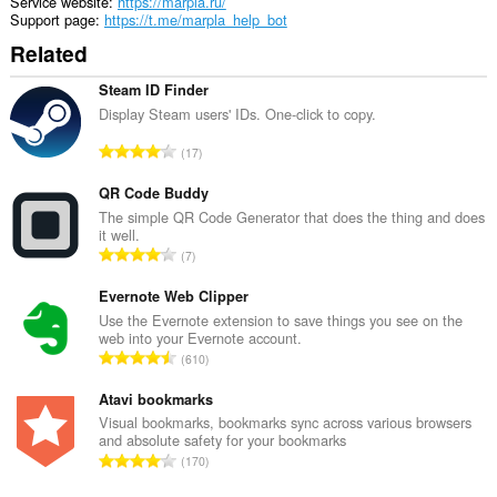
Service website
https://marpla.ru/
Support page
https://t.me/marpla_help_bot
Related
Steam ID Finder
Display Steam users' IDs. One-click to copy.
T
17
o
t
QR Code Buddy
a
The simple QR Code Generator that does the thing and does
it well.
l
T
7
n
o
u
t
Evernote Web Clipper
m
a
Use the Evernote extension to save things you see on the
b
web into your Evernote account.
l
e
T
610
n
r
o
u
o
t
Atavi bookmarks
m
f
a
Visual bookmarks, bookmarks sync across various browsers
b
r
and absolute safety for your bookmarks
l
e
T
a
170
n
r
o
t
u