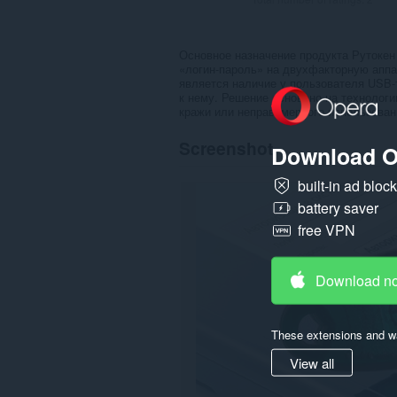
Основное назначение продукта Рутоке
«логин-пароль» на двухфакторную апп
является наличие у пользователя USB-
к нему. Решение основано на технологи
кражи или неправомерного использован
Screenshot
Download O
built-in ad bloc
battery saver
free VPN
Download n
These extensions and wa
View all