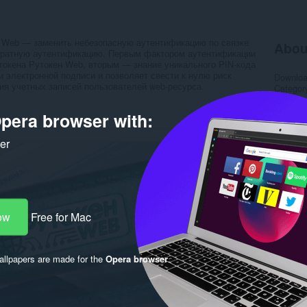
н Web — заменить небезопасную аутентификацию по связке
Abou
аратную аутентификацию. Первым фактором аутентификации
токена Рутокен Web, вторым — знание уникального PIN-кода
и электронной подписи и позволяет свести к нулю риск
Downlo
ия учетных записей пользователей web-ресурса.
Categor
Version
Size
17
pera browser with:
Last up
License
ker
Service 
Support
Rela
ow
Free for Mac
llpapers are made for the
Opera browser
.