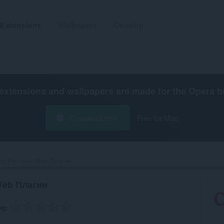
Extensions
Wallpapers
Develop
extensions and wallpapers are made for the
Opera b
Download now
Free for Mac
ер Рутокен Web Плагин‎
Web Плагин
ng