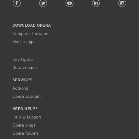
Facebook
Twitter
Youtube
LinkedIn
Instag
o
l
l
o
DOWNLOAD OPERA
w
O
Computer browsers
p
Mobile apps
e
r
a
Dev.Opera
Beta version
SERVICES
Add-ons
Opera account
NEED HELP?
Help & support
Opera blogs
Opera forums