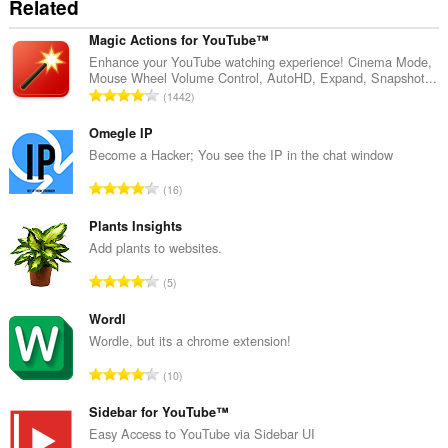
Related
Magic Actions for YouTube™
Enhance your YouTube watching experience! Cinema Mode,
Mouse Wheel Volume Control, AutoHD, Expand, Snapshot...
T
1442
o
t
Omegle IP
a
Become a Hacker; You see the IP in the chat window
l
T
16
n
o
u
t
Plants Insights
m
a
Add plants to websites.
b
l
e
T
5
n
r
o
u
o
t
Wordl
m
f
a
Wordle, but its a chrome extension!
b
r
l
e
T
a
10
n
r
o
t
u
o
t
Sidebar for YouTube™
i
m
f
a
n
Easy Access to YouTube via Sidebar UI
b
r