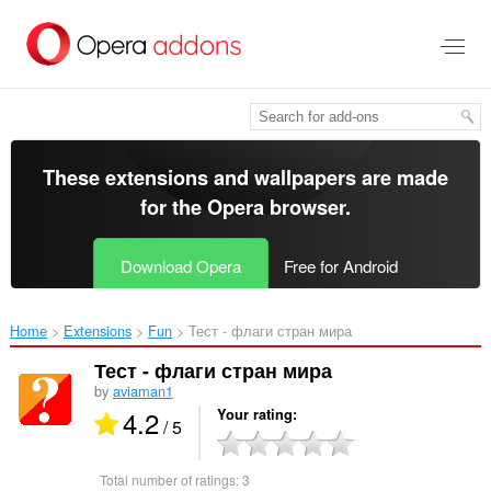
Skip
to
main
content
These extensions and wallpapers are made
for the
Opera browser
.
Download Opera
Free for Android
Home
Extensions
Fun
Тест - флаги стран мира‎
Тест - флаги стран мира
by
aviaman1
4.2
Your rating
/ 5
Total number of ratings:
3